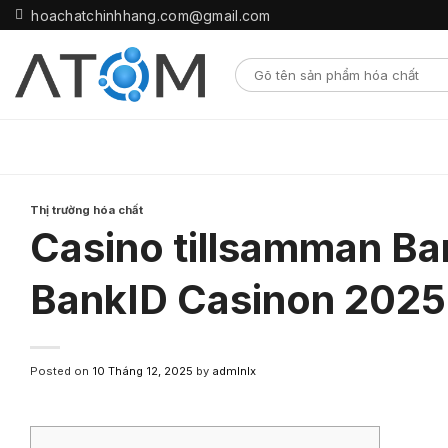
Skip
hoachatchinhhang.com@gmail.com
to
content
Thị trường hóa chất
Casino tillsamman Ba
BankID Casinon 2025
Posted on
10 Tháng 12, 2025
by
admlnlx