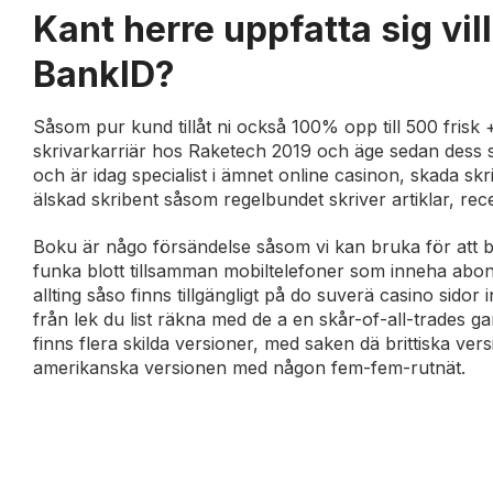
Kant herre uppfatta sig vil
BankID?
Såsom pur kund tillåt ni också 100% opp till 500 fris
skrivarkarriär hos Raketech 2019 och äge sedan dess skr
och är idag specialist i ämnet online casinon, skada skr
älskad skribent såsom regelbundet skriver artiklar, re
Boku är någo försändelse såsom vi kan bruka för att b
funka blott tillsamman mobiltelefoner som inneha ab
allting såso finns tillgängligt på do suverä casino sidor 
från lek du list räkna med de a en skår-of-all-trades ga
finns flera skilda versioner, med saken dä brittiska 
amerikanska versionen med någon fem-fem-rutnät.