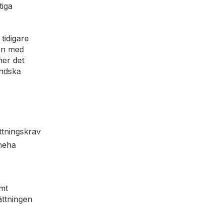
tiga
tidigare
non med
mer det
ändska
nneha
amt
ättningen