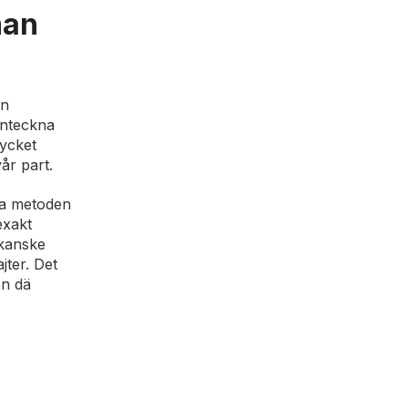
man
in
anteckna
mycket
år part.
da metoden
exakt
 kanske
jter. Det
en dä