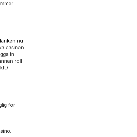
kommer
 länken nu
ska casinon
ogga in
annan roll
nkID
lig för
sino.