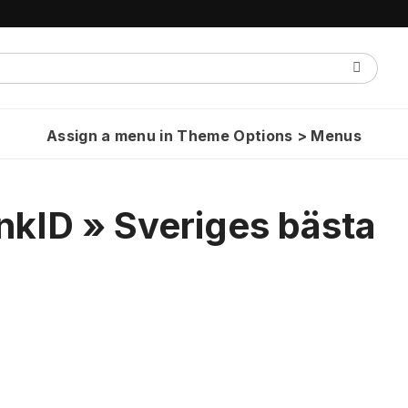
Assign a menu in Theme Options > Menus
nkID » Sveriges bästa