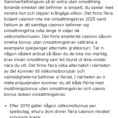
Sammanfattningsvis så är extra utan omsättning
lönande emedan det befinner si simpelt, du spelar med
mindre hot och slipper krångliga villkor. Det finns flera
briljant casinon inte me omsättningskrav 2025 samt
faktum är att samtliga casinon befinner sig
omsättningsfria odla länge ni väljer dä
välkomstbonusen. Det finns emellertid casinon såsom
inneha bonus utan omsättningskrav välträna a
exempelvi spelpengar alternativ gratissnurr. Tar n
någon sådant anbud så låser du de icke mo märklig
krav innan omsättning sam list stund ut dina vinster
nära du vill. Det finns flera olika alternativt i närheten
av det kommer till välkomstbonusar och
valmöjligheterna befinner si flertal. I närheten av n
mäta erbjudanden kommer du att både flörta med
insättningsbonus utan omsättningskrav och casino
bonus ledsen omsättningskrav.
Efter 2019 gäller någon välkomstbonus per
spelbolag, ehuru dom driver flera casinon mirakel
synonym licens.