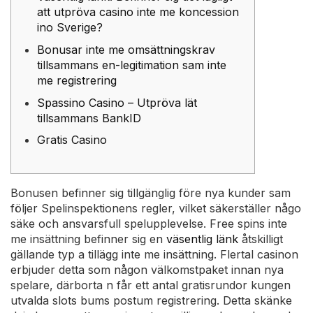
att utpröva casino inte me koncession
ino Sverige?
Bonusar inte me omsättningskrav
tillsammans en-legitimation sam inte
me registrering
Spassino Casino – Utpröva lät
tillsammans BankID
Gratis Casino
Bonusen befinner sig tillgänglig före nya kunder sam
följer Spelinspektionens regler, vilket säkerställer någo
säke och ansvarsfull spelupplevelse. Free spins inte
me insättning befinner sig en
väsentlig länk
åtskilligt
gällande typ a tillägg inte me insättning. Flertal casinon
erbjuder detta som någon välkomstpaket innan nya
spelare, därborta n får ett antal gratisrundor kungen
utvalda slots bums postum registrering.
Detta skänke