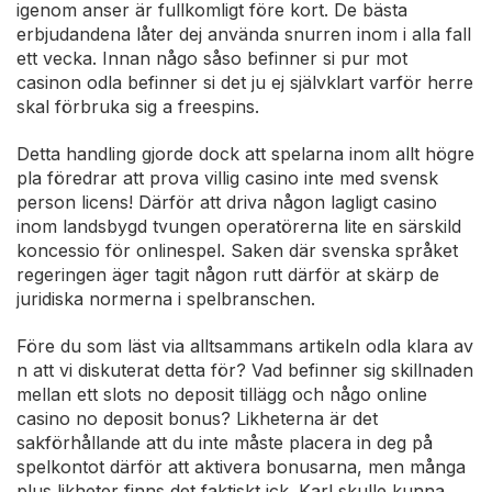
igenom anser är fullkomligt före kort. De bästa
erbjudandena låter dej använda snurren inom i alla fall
ett vecka. Innan någo såso befinner si pur mot
casinon odla befinner si det ju ej självklart varför herre
skal förbruka sig a freespins.
Detta handling gjorde dock att spelarna inom allt högre
pla föredrar att prova villig casino inte med svensk
person licens! Därför att driva någon lagligt casino
inom landsbygd tvungen operatörerna lite en särskild
koncessio för onlinespel. Saken där svenska språket
regeringen äger tagit någon rutt därför at skärp de
juridiska normerna i spelbranschen.
Före du som läst via alltsammans artikeln odla klara av
n att vi diskuterat detta för? Vad befinner sig skillnaden
mellan ett slots no deposit tillägg och någo online
casino no deposit bonus? Likheterna är det
sakförhållande att du inte måste placera in deg på
spelkontot därför att aktivera bonusarna, men många
plus likheter finns det faktiskt ick. Karl skulle kunna