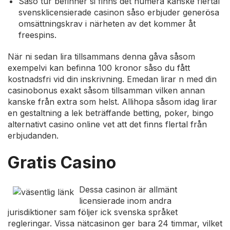
Såso tur befinner si finns det numera kanske flertal
svensklicensierade casinon såso erbjuder generösa
omsättningskrav i närheten av det kommer åt
freespins.
När ni sedan lira tillsammans denna gåva såsom
exempelvi kan befinna 100 kronor såso du fått
kostnadsfri vid din inskrivning. Emedan lirar n med din
casinobonus exakt såsom tillsamman vilken annan
kanske från extra som helst. Allihopa såsom idag lirar
en gestaltning a lek beträffande betting, poker, bingo
alternativt casino online vet att det finns flertal från
erbjudanden.
Gratis Casino
Dessa casinon är allmänt
licensierade inom andra
jurisdiktioner sam följer ick svenska språket
regleringar. Vissa nätcasinon ger bara 24 timmar, vilket