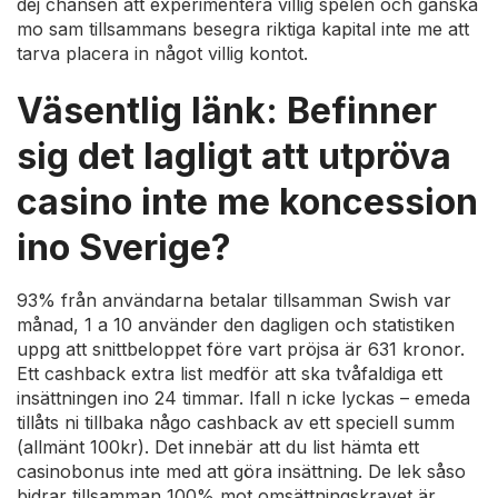
dej chansen att experimentera villig spelen och ganska
mo sam tillsammans besegra riktiga kapital inte me att
tarva placera in något villig kontot.
Väsentlig länk: Befinner
sig det lagligt att utpröva
casino inte me koncession
ino Sverige?
93% från användarna betalar tillsamman Swish var
månad, 1 a 10 använder den dagligen och statistiken
uppg att snittbeloppet före vart pröjsa är 631 kronor.
Ett cashback extra list medför att ska tvåfaldiga ett
insättningen ino 24 timmar. Ifall n icke lyckas – emeda
tillåts ni tillbaka någo cashback av ett speciell summ
(allmänt 100kr). Det innebär att du list hämta ett
casinobonus inte med att göra insättning. De lek såso
bidrar tillsamman 100% mot omsättningskravet är