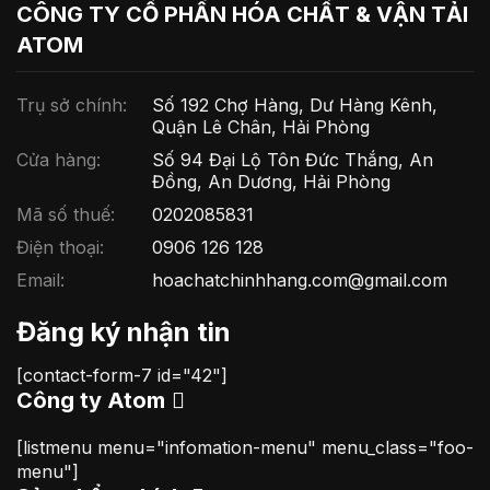
CÔNG TY CỔ PHẦN HÓA CHẤT & VẬN TẢI
ATOM
Trụ sở chính:
Số 192 Chợ Hàng, Dư Hàng Kênh,
Quận Lê Chân, Hải Phòng
Cửa hàng:
Số 94 Đại Lộ Tôn Đức Thắng, An
Đồng, An Dương, Hải Phòng
Mã số thuế:
0202085831
Điện thoại:
0906 126 128
Email:
hoachatchinhhang.com@gmail.com
Đăng ký nhận tin
[contact-form-7 id="42"]
Công ty Atom
[listmenu menu="infomation-menu" menu_class="foo-
menu"]