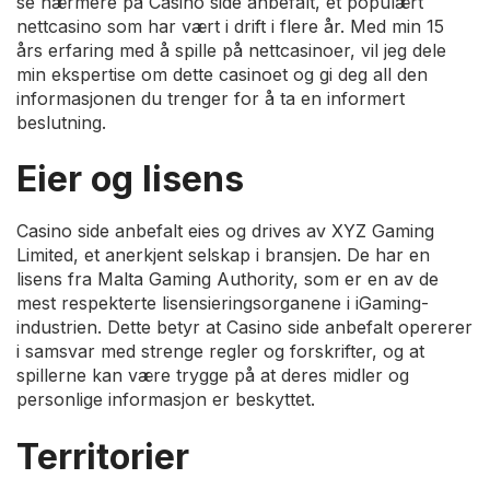
se nærmere på Casino side anbefalt, et populært
nettcasino som har vært i drift i flere år. Med min 15
års erfaring med å spille på nettcasinoer, vil jeg dele
min ekspertise om dette casinoet og
gi deg all den
informasjonen du trenger for å ta en informert
beslutning.
Eier og lisens
Casino side anbefalt eies og drives av XYZ Gaming
Limited, et anerkjent selskap i bransjen. De har en
lisens fra Malta Gaming Authority, som er en av de
mest respekterte lisensieringsorganene i iGaming-
industrien. Dette betyr at Casino side anbefalt opererer
i samsvar med strenge regler og forskrifter, og at
spillerne kan være trygge på at deres midler og
personlige informasjon er beskyttet.
Territorier