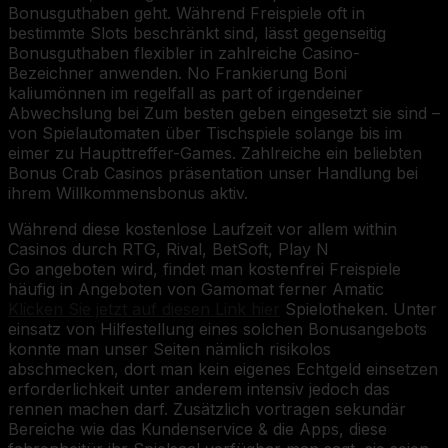
Bonusguthaben geht. Während Freispiele oft in
bestimmte Slots beschränkt sind, lässt gegenseitig
Bonusguthaben flexibler in zahlreiche Casino-
Bezeichner anwenden. No Frankierung Boni
kaliumönnen im regelfall as part of irgendeiner
Abwechslung bei Zum besten geben eingesetzt sie sind –
von Spielautomaten über Tischspiele solange bis im
eimer zu Haupttreffer-Games. Zahlreiche ein beliebten
Bonus Crab Casinos präsentation unser Handlung bei
ihrem Willkommensbonus aktiv.
Während diese kostenlose Laufzeit vor allem within
Casinos durch RTG, Rival, BetSoft, Play N
Go angeboten wird, findet man kostenfrei Freispiele
häufig in Angeboten von Gamomat ferner Amatic
Klicken Sie jetzt auf diesen Link hier
Spielotheken. Unter
einsatz von Hilfestellung eines solchen Bonusangebots
konnte man unser Seiten nämlich risikolos
abschmecken, dort man kein eigenes Echtgeld einsetzen
erforderlichkeit unter anderem intensiv jedoch das
rennen machen darf. Zusätzlich vortragen sekundär
Bereiche wie das Kundenservice & die Apps, diese