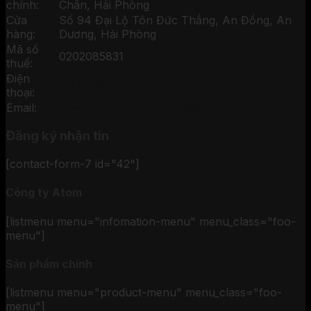
chính:
Chân, Hải Phòng
Cửa
Số 94 Đại Lộ Tôn Đức Thắng, An Đồng, An
hàng:
Dương, Hải Phòng
Mã số
0202085831
thuế:
Điện
0906 126 128
thoại:
Email:
hoachatchinhhang.com@gmail.com
Đăng ký nhận tin
[contact-form-7 id="42"]
Công ty Atom
[listmenu menu="infomation-menu" menu_class="foo-
menu"]
Sản phẩm chính
[listmenu menu="product-menu" menu_class="foo-
menu"]