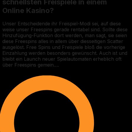
schnellsten Freispiele in einem
Online Kasino?
Unser Entscheidende ihr Freispiel-Modi sei, auf diese
weise unser Freespins gerade rentabel sind. Sollte diese
Hinzufügung-Funktion dort werden, man sagt, sie seien
diese Freespins alles in allem über diesseitigen Scatter
ausgelöst. Free Spins und Freispiele bloß die vorherige
Einzahlung werden besonders gewünscht. Auch ist und
bleibt ein Launch neuer Spielautomaten erheblich oft
über Freespins gemein….