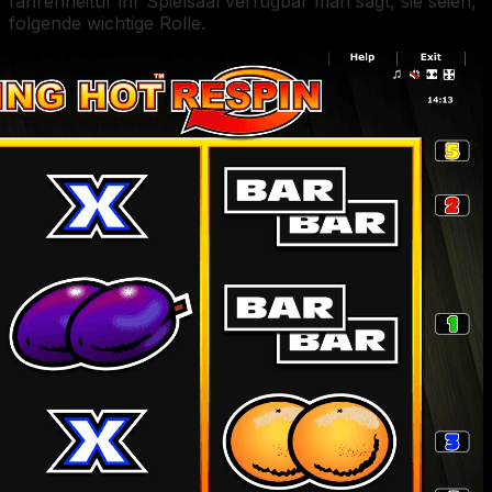
fahrenheitür ihr Spielsaal verfügbar man sagt, sie seien,
folgende wichtige Rolle.