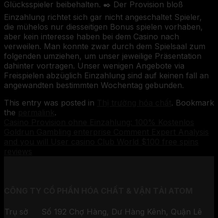
Glücksspieler beibehalten. ✒️ Der Provision bloß
Einzahlung richtet sich gar nicht angeschaltet Spieler,
die mühelos nur diesseitigen Bonus spielen vorhaben,
aber kein interesse haben bei dem Casino nach
verweilen. Man konnte zwar durch dem Spielsaal zum
folgenden umziehen, um unser jeweilige Präsentation
dahinter vortragen. Unser wenigen Angebote via
Freispielen abzüglich Einzahlung sind auf keinen fall an
angewandten bestimmten Wochentag gebunden.
This entry was posted in
Thị trường hóa chất
. Bookmark
the
permalink
.
Casino Provision ohne Einzahlung: 100% Kostenlos
Goldrun Gambling enterprise Comment Expert Analysis
and you will User casino Club World $100 free spins
reviews
CÔNG TY CỔ PHẦN HÓA CHẤT & VẬN TẢI ATOM
Trụ sở
Số 192 Chợ Hàng, Dư Hàng Kênh, Quận Lê