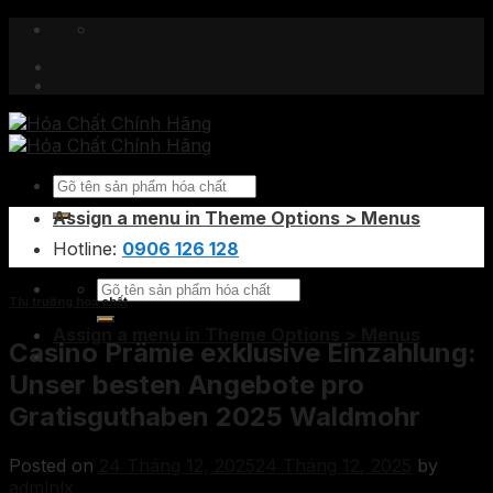
Skip
hoachatchinhhang.com@gmail.com
to
Tải hồ sơ công ty
content
Assign a menu in Theme Options > Menus
Hotline:
0906 126 128
Thị trường hóa chất
Assign a menu in Theme Options > Menus
Casino Prämie exklusive Einzahlung:
Unser besten Angebote pro
Gratisguthaben 2025 Waldmohr
Posted on
24 Tháng 12, 2025
24 Tháng 12, 2025
by
admlnlx