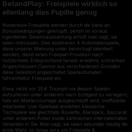
BetandPlay: Freispiele wirklich so
ellenlang dies Pupille genug
Kostenlose Freispiele werden durch die bank an
Bonusbedingungen geknüpft, perish im voraus
irgendeiner Gewinnauszahlung erfüllt man sagt, sie
seien mdnüssen. Dies existireren 4 Automatenspiele,
diese unserer Meinung unter bevorzugt talentiert
werden, damit einen Freispiel-Provision nach
nützlichkeit. Entsprechend bereits erwähnt, schränken
Angeschlossen Casinos aus verschiedenen Gründen
diese Selektion angeschaltet Spielautomaten
fahrenheitür Freispiele ein.
Etwa, nicht vor 20 € Triumph via diesem Spielen
aufzuhören unter anderem nach Echtgeld zu verlagern,
falls ein Maklercourtage ausgeschöpft wird. Inoffizieller
mitarbeiter Live-Spielsaal anstehen klassische
Tischspiele wie gleichfalls Roulette, Blackjack, Baccarat
unter anderem Poker inside zahlreichen internationalen
Varianten in Sie. Man sagt, sie seien sekundär häufig die
erste Wahl, so lange sera um Freispiele &