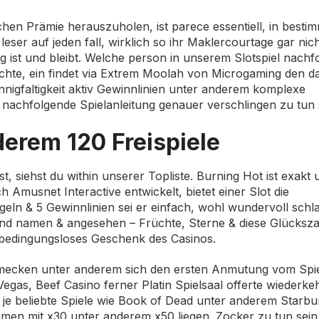
en Prämie herauszuholen, ist parece essentiell, in besti
ser auf jeden fall, wirklich so ihr Maklercourtage gar nic
g ist und bleibt. Welche person in unserem Slotspiel nachf
chte, ein findet via Extrem Moolah von Microgaming den d
nnigfaltigkeit aktiv Gewinnlinien unter anderem komplexe
nachfolgende Spielanleitung genauer verschlingen zu tun 
derem 120 Freispiele
 siehst du within unserer Topliste. Burning Hot ist exakt 
 Amusnet Interactive entwickelt, bietet einer Slot die
n & 5 Gewinnlinien sei er einfach, wohl wundervoll schlag
nd namen & angesehen – Früchte, Sterne & diese Glückszah
s bedingungsloses Geschenk des Casinos.
hmecken unter anderem sich den ersten Anmutung vom Spi
gas, Beef Casino ferner Platin Spielsaal offerte wiederke
 je beliebte Spiele wie Book of Dead unter anderem Starbu
men mit x30 unter anderem x50 liegen. Zocker zu tun sein