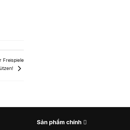
 Freispiele
hützen!
Sản phẩm chính