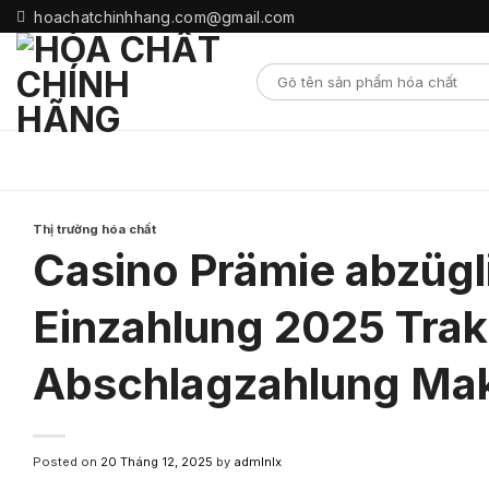
Skip
hoachatchinhhang.com@gmail.com
to
content
Thị trường hóa chất
Casino Prämie abzügli
Einzahlung 2025 Tra
Abschlagzahlung Mak
Posted on
20 Tháng 12, 2025
by
admlnlx