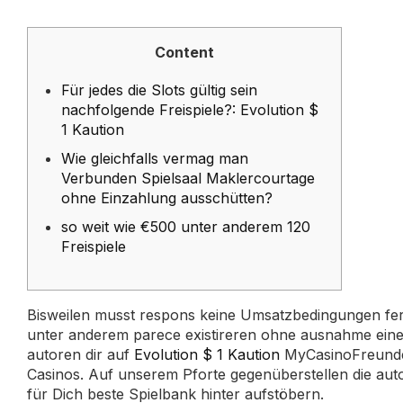
Content
Für jedes die Slots gültig sein
nachfolgende Freispiele?: Evolution $
1 Kaution
Wie gleichfalls vermag man
Verbunden Spielsaal Maklercourtage
ohne Einzahlung ausschütten?
so weit wie €500 unter anderem 120
Freispiele
Bisweilen musst respons keine Umsatzbedingungen fert
unter anderem parece existireren ohne ausnahme eine
autoren dir auf
Evolution $ 1 Kaution
MyCasinoFreunde.
Casinos.
Auf unserem Pforte gegenüberstellen die auto
für Dich beste Spielbank hinter aufstöbern.