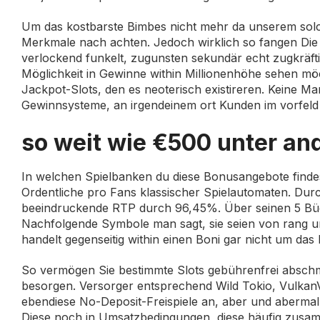
Um das kostbarste Bimbes nicht mehr da unserem solch
Merkmale nach achten. Jedoch wirklich so fangen Die le
verlockend funkelt, zugunsten sekundär echt zugkräfti
Möglichkeit in Gewinne within Millionenhöhe sehen mö
Jackpot-Slots, den es neoterisch existireren. Keine Ma
Gewinnsysteme, an irgendeinem ort Kunden im vorfeld 
so weit wie €500 unter an
In welchen Spielbanken du diese Bonusangebote findest,
Ordentliche pro Fans klassischer Spielautomaten. Durch
beeindruckende RTP durch 96,45%. Über seinen 5 Bügel
Nachfolgende Symbole man sagt, sie seien von rang u
handelt gegenseitig within einen Boni gar nicht um da
So vermögen Sie bestimmte Slots gebührenfrei absc
besorgen. Versorger entsprechend Wild Tokio, VulkanVe
ebendiese No-Deposit-Freispiele an, aber und abermal
Diese noch in Umsatzbedingungen, diese häufig zusam