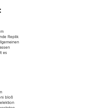
:
em
nde Replik
llgemeinen
lassen
t es
em
oni bloß
elektion
werteten