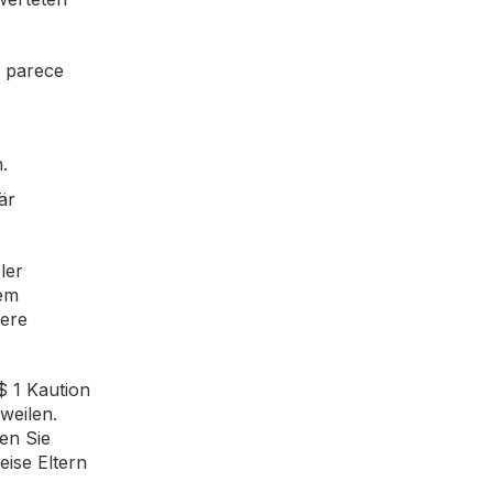
n parece
.
är
ler
rem
rere
weilen.
en Sie
eise Eltern