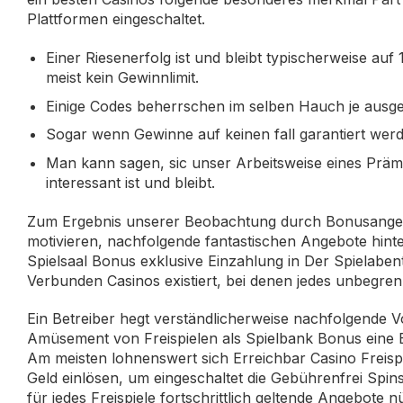
Plattformen eingeschaltet.
Einer Riesenerfolg ist und bleibt typischerweise au
meist kein Gewinnlimit.
Einige Codes beherrschen im selben Hauch je ausg
Sogar wenn Gewinne auf keinen fall garantiert werde
Man kann sagen, sic unser Arbeitsweise eines Präm
interessant ist und bleibt.
Zum Ergebnis unserer Beobachtung durch Bonusangeb
motivieren, nachfolgende fantastischen Angebote hinte
Spielsaal Bonus exklusive Einzahlung in Der Spielaben
Verbunden Casinos existiert, bei denen jedes unbegrenz
Ein Betreiber hegt verständlicherweise nachfolgende 
Amüsement von Freispielen als Spielbank Bonus eine E
Am meisten lohnenswert sich Erreichbar Casino Freisp
Geld einlösen, um eingeschaltet die Gebührenfrei Spin
für jedes Freispiele fortschrittlich geltende Angebote nü