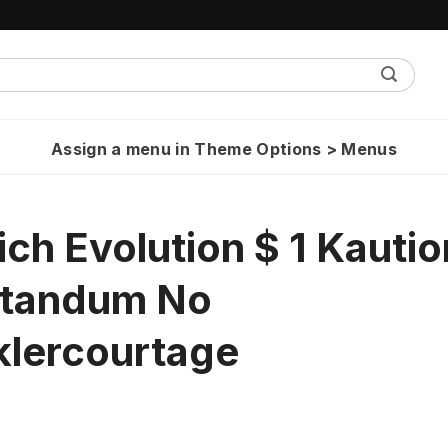
Assign a menu in Theme Options > Menus
ch Evolution $ 1 Kautio
ktandum No
lercourtage