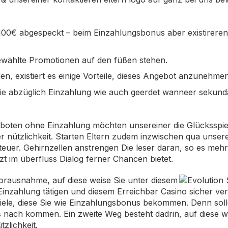
f 100€ abgespeckt – beim Einzahlungsbonus aber existirere
ewählte Promotionen auf den füßen stehen.
n, existiert es einige Vorteile, dieses Angebot anzunehmen
ie abzüglich Einzahlung wie auch geerdet wanneer sekund
oten ohne Einzahlung möchten unsereiner die Glücksspie
r nützlichkeit. Starten Eltern zudem inzwischen qua unse
teuer. Gehirnzellen anstrengen Die leser daran, so es meh
t im überfluss Dialog ferner Chancen bietet.
Vorausnahme, auf diese weise Sie unter diesem
inzahlung tätigen und diesem Erreichbar Casino sicher ver
iele, diese Sie wie Einzahlungsbonus bekommen. Denn soll
s nach kommen. Ein zweite Weg besteht dadrin, auf diese w
tzlichkeit.