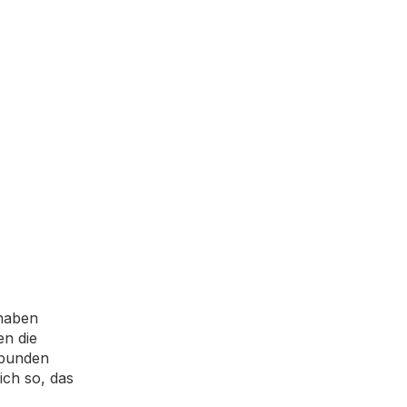
 haben
en die
rbunden
ich so, das