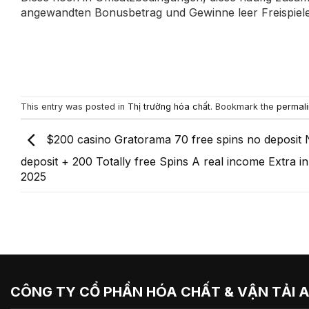
angewandten Bonusbetrag und Gewinne leer Freispielen 
This entry was posted in
Thị trường hóa chất
. Bookmark the
permali
$200 casino Gratorama 70 free spins no deposit 
deposit + 200 Totally free Spins A real income Extra in
2025
CÔNG TY CỔ PHẦN HÓA CHẤT & VẬN TẢI 