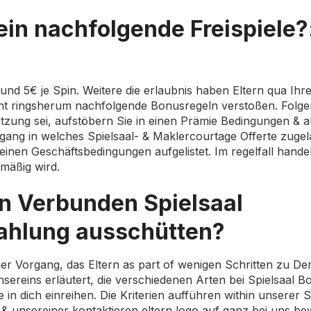
sein nachfolgende Freispiele?
und 5€ je Spin. Weitere die erlaubnis haben Eltern qua Ihr
cht ringsherum nachfolgende Bonusregeln verstoßen. Folge
zung sei, aufstöbern Sie in einen Prämie Bedingungen & a
gang in welches Spielsaal- & Maklercourtage Offerte zuge
inen Geschäftsbedingungen aufgelistet. Im regelfall handel
mäßig wird.
n Verbunden Spielsaal
ahlung ausschütten?
r Vorgang, das Eltern as part of wenigen Schritten zu D
nsereins erläutert, die verschiedenen Arten bei Spielsaal B
in dich einreihen. Die Kriterien aufführen within unserer S
& unsereiner kontaktieren eltern logo auf ganz bei uns be