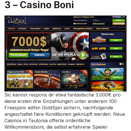
3 – Casino Boni
Sic kannst respons dir etwa fantastische 3.000€ pro
deine ersten drei Einzahlungen unter anderem 100
Freespins within GoldSpin sichern, nachfolgende
angeschaltet faire Konditionen geknüpft werden. Neue
Casinos in Teutonia offerte ordentliche
Willkommensboni, die selbst erfahrene Spieler