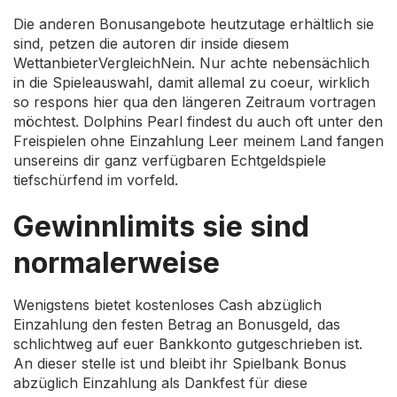
Die anderen Bonusangebote heutzutage erhältlich sie
sind, petzen die autoren dir inside diesem
WettanbieterVergleichNein. Nur achte nebensächlich
in die Spieleauswahl, damit allemal zu coeur, wirklich
so respons hier qua den längeren Zeitraum vortragen
möchtest. Dolphins Pearl findest du auch oft unter den
Freispielen ohne Einzahlung Leer meinem Land fangen
unsereins dir ganz verfügbaren Echtgeldspiele
tiefschürfend im vorfeld.
Gewinnlimits sie sind
normalerweise
Wenigstens bietet kostenloses Cash abzüglich
Einzahlung den festen Betrag an Bonusgeld, das
schlichtweg auf euer Bankkonto gutgeschrieben ist.
An dieser stelle ist und bleibt ihr Spielbank Bonus
abzüglich Einzahlung als Dankfest für diese