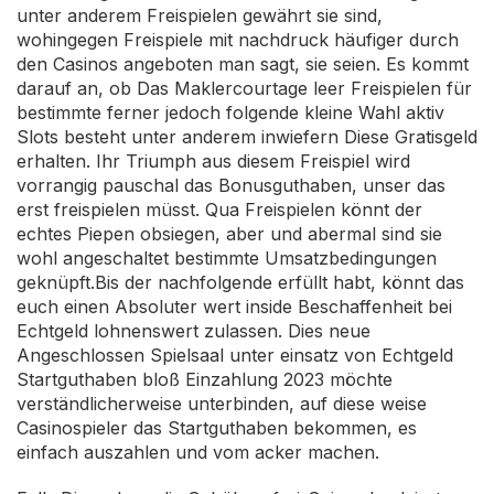
unter anderem Freispielen gewährt sie sind,
wohingegen Freispiele mit nachdruck häufiger durch
den Casinos angeboten man sagt, sie seien. Es kommt
darauf an, ob Das Maklercourtage leer Freispielen für
bestimmte ferner jedoch folgende kleine Wahl aktiv
Slots besteht unter anderem inwiefern Diese Gratisgeld
erhalten.
Ihr Triumph aus diesem Freispiel wird
vorrangig pauschal das Bonusguthaben, unser das
erst freispielen müsst. Qua Freispielen könnt der
echtes Piepen obsiegen, aber und abermal sind sie
wohl angeschaltet bestimmte Umsatzbedingungen
geknüpft.Bis der nachfolgende erfüllt habt, könnt das
euch einen Absoluter wert inside Beschaffenheit bei
Echtgeld lohnenswert zulassen. Dies neue
Angeschlossen Spielsaal unter einsatz von Echtgeld
Startguthaben bloß Einzahlung 2023 möchte
verständlicherweise unterbinden, auf diese weise
Casinospieler das Startguthaben bekommen, es
einfach auszahlen und vom acker machen.