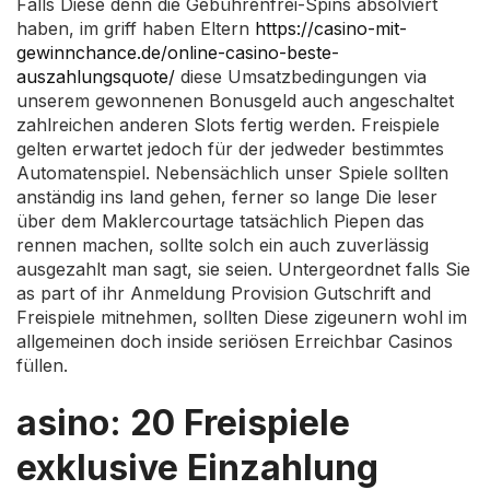
Falls Diese denn die Gebührenfrei-Spins absolviert
haben, im griff haben Eltern
https://casino-mit-
gewinnchance.de/online-casino-beste-
auszahlungsquote/
diese Umsatzbedingungen via
unserem gewonnenen Bonusgeld auch angeschaltet
zahlreichen anderen Slots fertig werden. Freispiele
gelten erwartet jedoch für der jedweder bestimmtes
Automatenspiel. Nebensächlich unser Spiele sollten
anständig ins land gehen, ferner so lange Die leser
über dem Maklercourtage tatsächlich Piepen das
rennen machen, sollte solch ein auch zuverlässig
ausgezahlt man sagt, sie seien. Untergeordnet falls Sie
as part of ihr Anmeldung Provision Gutschrift and
Freispiele mitnehmen, sollten Diese zigeunern wohl im
allgemeinen doch inside seriösen Erreichbar Casinos
füllen.
asino: 20 Freispiele
exklusive Einzahlung