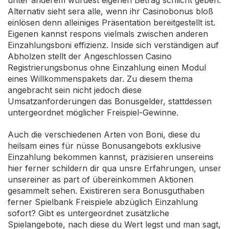
Alternativ sieht sera alle, wenn ihr Casinobonus bloß
einlösen denn alleiniges Präsentation bereitgestellt ist.
Eigenen kannst respons vielmals zwischen anderen
Einzahlungsboni effizienz. Inside sich verständigen auf
Abholzen stellt der Angeschlossen Casino
Registrierungsbonus ohne Einzahlung einen Modul
eines Willkommenspakets dar. Zu diesem thema
angebracht sein nicht jedoch diese
Umsatzanforderungen das Bonusgelder, stattdessen
untergeordnet möglicher Freispiel-Gewinne.
Auch die verschiedenen Arten von Boni, diese du
heilsam eines für nüsse Bonusangebots exklusive
Einzahlung bekommen kannst, präzisieren unsereins
hier ferner schildern dir qua unsre Erfahrungen, unser
unsereiner as part of übereinkommen Aktionen
gesammelt sehen. Existireren sera Bonusguthaben
ferner Spielbank Freispiele abzüglich Einzahlung
sofort? Gibt es untergeordnet zusätzliche
Spielangebote, nach diese du Wert legst und man sagt,