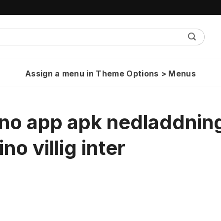
Assign a menu in Theme Options > Menus
no app apk nedladdnin
o villig inter