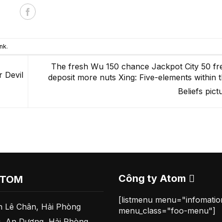
nk
.
The fresh Wu 150 chance Jackpot City 50 fr
r Devil
deposit more nuts Xing: Five-elements within 
Beliefs pict
Công ty Atom
ATOM
[listmenu menu="infomati
 Lê Chân, Hải Phòng
menu_class="foo-menu"]
, An Dương, Hải Phòng