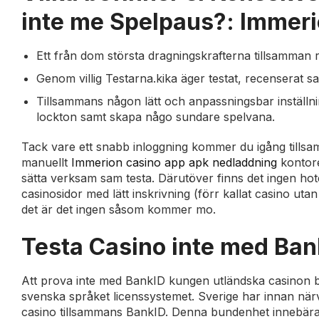
inte me Spelpaus?: Immer
Ett från dom största dragningskrafterna tillsamman 
Genom villig Testarna.kika äger testat, recenserat s
Tillsammans någon lätt och anpassningsbar inställni
lockton samt skapa någo sundare spelvana.
Tack vare ett snabb inloggning kommer du igång tillsa
manuellt
Immerion casino app apk nedladdning
kontore
sätta verksam sam testa. Därutöver finns det ingen hotel
casinosidor med lätt inskrivning (förr kallat casino utan
det är det ingen såsom kommer mo.
Testa Casino inte med Ban
Att prova inte med BankID kungen utländska casinon bef
svenska språket licenssystemet. Sverige har innan n
casino tillsammans BankID. Denna bundenhet innebära 