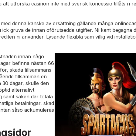
a att utforska casinon inte med svensk koncessio tillåts n 
 med denna kanske av ersättning gällande många onlinecas
ick gruva de innan oförutsedda utgifter. Ni kant begagna d
editen ni använder. Lysande flexibla sam villig vid installati
ostnaden innan någo
 dagar befinna nästan 66
ör, skada tillsammans
mående tillsamman en
 30 dagar, skulle den
ptid alternativt
g samt saken där totala
atliga betalningar, skad
räntan såso ackumuleras
ngsidor