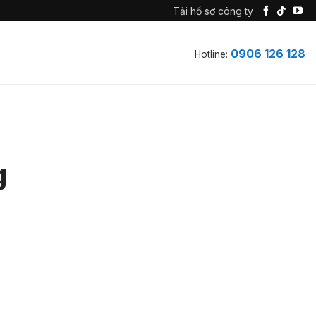
Tải hồ sơ công ty
0906 126 128
Hotline:
g