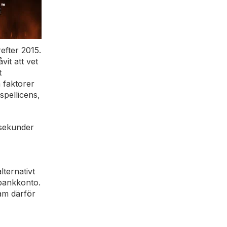
efter 2015.
vit att vet
t
 faktorer
spellicens,
 sekunder
lternativt
 bankkonto.
Sam därför