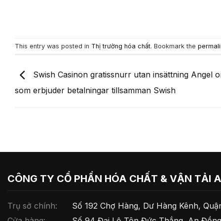
This entry was posted in
Thị trường hóa chất
. Bookmark the
permali
Swish Casinon gratissnurr utan insättning Angel o
som erbjuder betalningar tillsamman Swish
CÔNG TY CỔ PHẦN HÓA CHẤT & VẬN TẢI 
Trụ sở chính:
Số 192 Chợ Hàng, Dư Hàng Kênh, Quận
Cửa hàng:
Số 94 Đại Lộ Tôn Đức Thắng, An Đồng