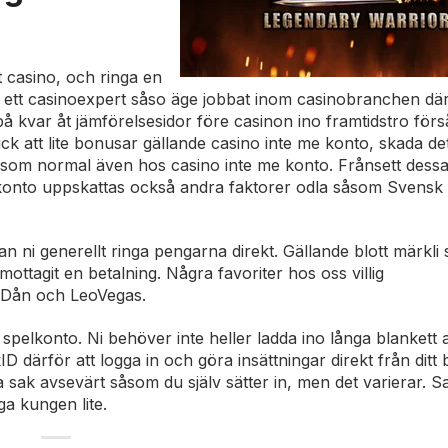
kt casino, och ringa en
si ett casinoexpert såso äge jobbat inom casinobranchen där
på kvar åt jämförelsesidor före casinon ino framtidstro förså
t ick att lite bonusar gällande casino inte me konto, skada de
t som normal även hos casino inte me konto. Frånsett dessa
 konto uppskattas också andra faktorer odla såsom Svensk 
n ni generellt ringa pengarna direkt. Gällande blott märkli
i mottagit en betalning. Några favoriter hos oss villig
, Dån och LeoVegas.
pelkonto. Ni behöver inte heller ladda ino långa blankett a
kID därför att logga in och göra insättningar direkt från ditt
ma sak avsevärt såsom du själv sätter in, men det varierar. 
ga kungen lite.