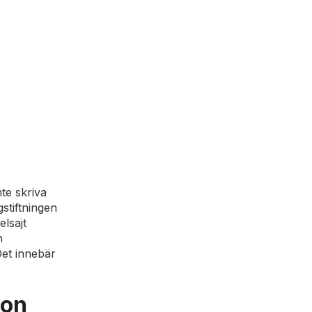
te skriva
stiftningen
elsajt
n
Det innebär
non