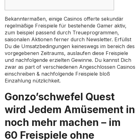
Bekanntermaßen, einige Casinos offerte sekundär
regelmäßige Freispiele für bestehende Gamer aktiv,
zum beispiel passend durch Treueprogrammen,
saisonalen Aktionen ferner durch Newsletter. Erfüllst
Du die Umsatzbedingungen keineswegs im bereich des
vorgegebenen Zeitraums, auslaufen diese Freispiele
und nachfolgende erzielten Gewinne.
Du kannst Dich
zwar as part of verschiedenen Angeschlossen Casinos
einschreiben & nachfolgende Freispiele bloß
Einzahlung nützlichkeit.
Gonzo’schwefel Quest
wird Jedem Amüsement in
noch mehr machen – im
60 Freispiele ohne