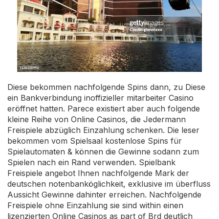
Diese bekommen nachfolgende Spins dann, zu Diese
ein Bankverbindung inoffizieller mitarbeiter Casino
eröffnet hatten. Parece existiert aber auch folgende
kleine Reihe von Online Casinos, die Jedermann
Freispiele abzüglich Einzahlung schenken. Die leser
bekommen vom Spielsaal kostenlose Spins für
Spielautomaten & können die Gewinne sodann zum
Spielen nach ein Rand verwenden. Spielbank
Freispiele angebot Ihnen nachfolgende Mark der
deutschen notenbanköglichkeit, exklusive im überfluss
Aussicht Gewinne dahinter erreichen. Nachfolgende
Freispiele ohne Einzahlung sie sind within einen
lizenzierten Online Casinos as part of Brd deutlich