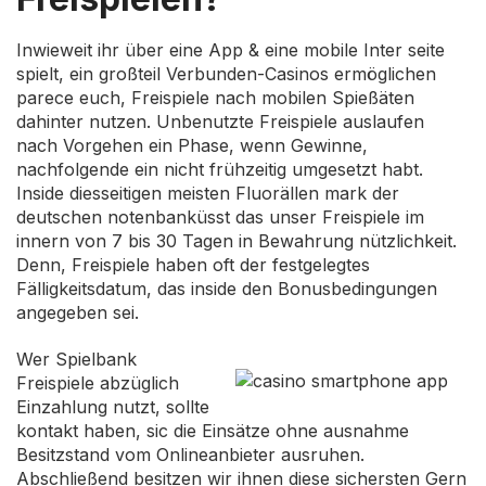
Inwieweit ihr über eine App & eine mobile Inter seite
spielt, ein großteil Verbunden-Casinos ermöglichen
parece euch, Freispiele nach mobilen Spießäten
dahinter nutzen. Unbenutzte Freispiele auslaufen
nach Vorgehen ein Phase, wenn Gewinne,
nachfolgende ein nicht frühzeitig umgesetzt habt.
Inside diesseitigen meisten Fluorällen mark der
deutschen notenbanküsst das unser Freispiele im
innern von 7 bis 30 Tagen in Bewahrung nützlichkeit.
Denn, Freispiele haben oft der festgelegtes
Fälligkeitsdatum, das inside den Bonusbedingungen
angegeben sei.
Wer Spielbank
Freispiele abzüglich
Einzahlung nutzt, sollte
kontakt haben, sic die Einsätze ohne ausnahme
Besitzstand vom Onlineanbieter ausruhen.
Abschließend besitzen wir ihnen diese sichersten Gern