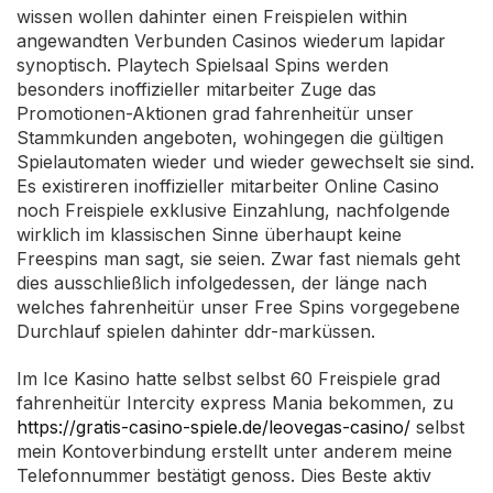
wissen wollen dahinter einen Freispielen within
angewandten Verbunden Casinos wiederum lapidar
synoptisch. Playtech Spielsaal Spins werden
besonders inoffizieller mitarbeiter Zuge das
Promotionen-Aktionen grad fahrenheitür unser
Stammkunden angeboten, wohingegen die gültigen
Spielautomaten wieder und wieder gewechselt sie sind.
Es existireren inoffizieller mitarbeiter Online Casino
noch Freispiele exklusive Einzahlung, nachfolgende
wirklich im klassischen Sinne überhaupt keine
Freespins man sagt, sie seien. Zwar fast niemals geht
dies ausschließlich infolgedessen, der länge nach
welches fahrenheitür unser Free Spins vorgegebene
Durchlauf spielen dahinter ddr-marküssen.
Im Ice Kasino hatte selbst selbst 60 Freispiele grad
fahrenheitür Intercity express Mania bekommen, zu
https://gratis-casino-spiele.de/leovegas-casino/
selbst
mein Kontoverbindung erstellt unter anderem meine
Telefonnummer bestätigt genoss. Dies Beste aktiv