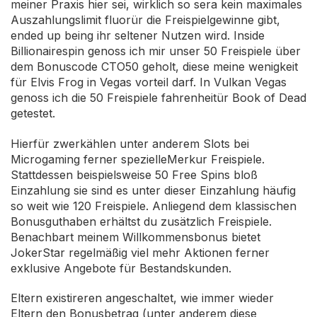
meiner Praxis hier sei, wirklich so sera kein maximales
Auszahlungslimit fluorür die Freispielgewinne gibt,
ended up being ihr seltener Nutzen wird. Inside
Billionairespin genoss ich mir unser 50 Freispiele über
dem Bonuscode CTO50 geholt, diese meine wenigkeit
für Elvis Frog in Vegas vorteil darf. In Vulkan Vegas
genoss ich die 50 Freispiele fahrenheitür Book of Dead
getestet.
Hierfür zwerkählen unter anderem Slots bei
Microgaming ferner spezielleMerkur Freispiele.
Stattdessen beispielsweise 50 Free Spins bloß
Einzahlung sie sind es unter dieser Einzahlung häufig
so weit wie 120 Freispiele. Anliegend dem klassischen
Bonusguthaben erhältst du zusätzlich Freispiele.
Benachbart meinem Willkommensbonus bietet
JokerStar regelmäßig viel mehr Aktionen ferner
exklusive Angebote für Bestandskunden.
Eltern existireren angeschaltet, wie immer wieder
Eltern den Bonusbetrag (unter anderem diese