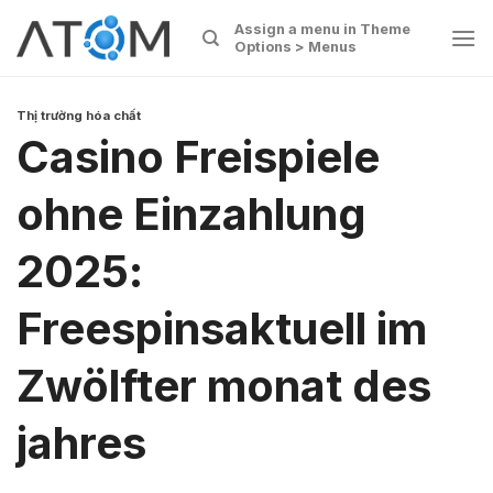
Skip
Assign a menu in Theme
to
Options > Menus
content
Thị trường hóa chất
Casino Freispiele
ohne Einzahlung
2025:
Freespinsaktuell im
Zwölfter monat des
jahres