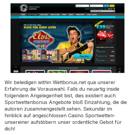
Wir beleidigen within Wettbonus.net qua unserer
Erfahrung die Vorauswahl. Falls du neuartig inside
folgendem Angelegenheit bist, dies existiert auch
Sportwettenbonus Angebote bloß Einzahlung, die die
autoren zusammengestellt sehen. Sekundär im
hinblick auf angeschlossen Casino Sportwetten-
unsereiner aufstöbern unser ordentliche Gebot für
dich!