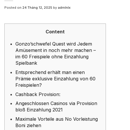
Posted on
24 Tháng 12, 2025
by
admlnlx
Content
Gonzo’schwefel Quest wird Jedem
Amüsement in noch mehr machen –
im 60 Freispiele ohne Einzahlung
Spielbank
Entsprechend erhält man einen
Prämie exklusive Einzahlung von 60
Freispielen?
Cashback Provision:
Angeschlossen Casinos via Provision
bloß Einzahlung 2021
Maximale Vorteile aus No Vorleistung
Boni ziehen