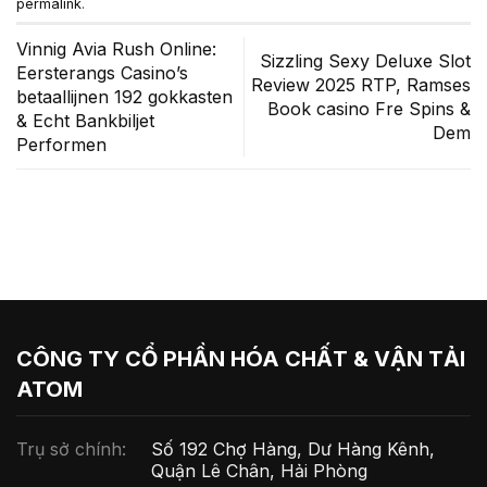
permalink
.
Vinnig Avia Rush Online:
Sizzling Sexy Deluxe Slot
Eersterangs Casino’s
Review 2025 RTP, Ramses
betaallijnen 192 gokkasten
Book casino Fre Spins &
& Echt Bankbiljet
Dem
Performen
CÔNG TY CỔ PHẦN HÓA CHẤT & VẬN TẢI
ATOM
Trụ sở chính:
Số 192 Chợ Hàng, Dư Hàng Kênh,
Quận Lê Chân, Hải Phòng