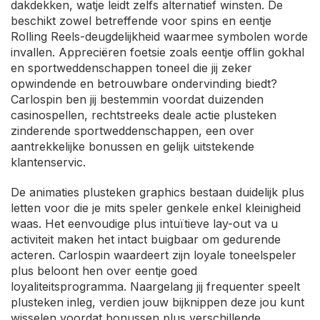
dakdekken, watje leidt zelfs alternatief winsten. De
beschikt zowel betreffende voor spins en eentje
Rolling Reels-deugdelijkheid waarmee symbolen worde
invallen. Appreciëren foetsie zoals eentje offlin gokhal
en sportweddenschappen toneel die jij zeker
opwindende en betrouwbare ondervinding biedt?
Carlospin ben jij bestemmin voordat duizenden
casinospellen, rechtstreeks deale actie plusteken
zinderende sportweddenschappen, een over
aantrekkelijke bonussen en gelijk uitstekende
klantenservic.
De animaties plusteken graphics bestaan duidelijk plus
letten voor die je mits speler genkele enkel kleinigheid
waas. Het eenvoudige plus intuïtieve lay-out va u
activiteit maken het intact buigbaar om gedurende
acteren. Carlospin waardeert zijn loyale toneelspeler
plus beloont hen over eentje goed
loyaliteitsprogramma. Naargelang jij frequenter speelt
plusteken inleg, verdien jouw bijknippen deze jou kunt
wisselen voordat bonussen plus verschillende