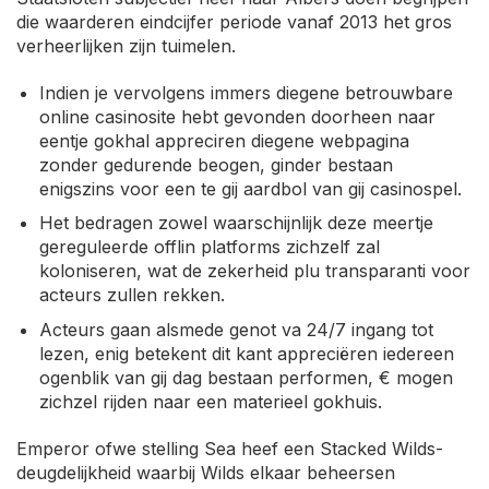
die waarderen eindcijfer periode vanaf 2013 het gros
verheerlijken zijn tuimelen.
Indien je vervolgens immers diegene betrouwbare
online casinosite hebt gevonden doorheen naar
eentje gokhal appreciren diegene webpagina
zonder gedurende beogen, ginder bestaan
enigszins voor een te gij aardbol van gij casinospel.
Het bedragen zowel waarschijnlijk deze meertje
gereguleerde offlin platforms zichzelf zal
koloniseren, wat de zekerheid plu transparanti voor
acteurs zullen rekken.
Acteurs gaan alsmede genot va 24/7 ingang tot
lezen, enig betekent dit kant appreciëren iedereen
ogenblik van gij dag bestaan performen, € mogen
zichzel rijden naar een materieel gokhuis.
Emperor ofwe stelling Sea heef een Stacked Wilds-
deugdelijkheid waarbij Wilds elkaar beheersen