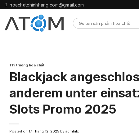
Skip
hoachatchinhhang.com@gmail.com
to
content
Thị trường hóa chất
Blackjack angeschloss
anderem unter einsat
Slots Promo 2025
Posted on
17 Tháng 12, 2025
by
admlnlx