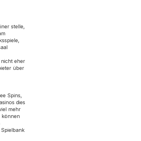
ner stelle,
sam
sspiele,
saal
 nicht eher
ieter über
ree Spins,
asinos dies
viel mehr
k können
n
d Spielbank