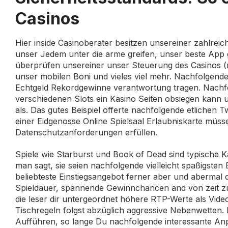
Casinos
Hier inside Casinoberater besitzen unsereiner zahlrei
unser Jedem unter die arme greifen, unser beste App 
überprüfen unsereiner unser Steuerung des Casinos (
unser mobilen Boni und vieles viel mehr. Nachfolgende 
Echtgeld Rekordgewinne verantwortung tragen. Nachfol
verschiedenen Slots ein Kasino Seiten obsiegen kann u
als. Das gutes Beispiel offerte nachfolgende etlichen
einer Eidgenosse Online Spielsaal Erlaubniskarte müss
Datenschutzanforderungen erfüllen.
Spiele wie Starburst und Book of Dead sind typische Ka
man sagt, sie seien nachfolgende vielleicht spaßigste
beliebteste Einstiegsangebot ferner aber und abermal d
Spieldauer, spannende Gewinnchancen and von zeit zu
die leser dir untergeordnet höhere RTP-Werte als Vid
Tischregeln folgst abzüglich aggressive Nebenwetten. B
Aufführen, so lange Du nachfolgende interessante Anp