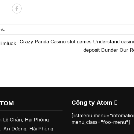
nk
.
Crazy Panda Casino slot games Understand casin
limluck
deposit Dunder Our 
Công ty Atom
ATOM
[listmenu menu="infomati
 Lê Chân, Hải Phòng
menu_class="foo-menu"]
, An Dương, Hải Phòng