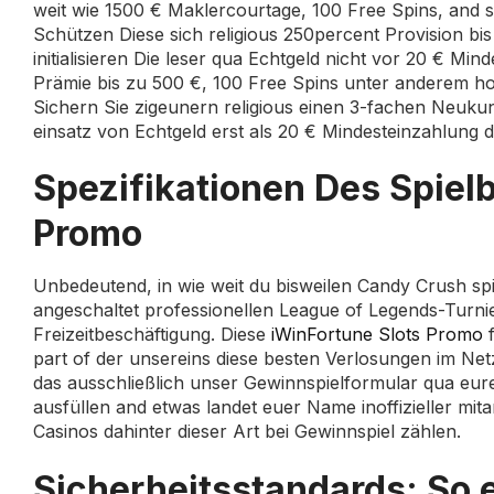
weit wie 1500 € Maklercourtage, 100 Free Spins, and s
Schützen Diese sich religious 250percent Provision bi
initialisieren Die leser qua Echtgeld nicht vor 20 € Min
Prämie bis zu 500 €, 100 Free Spins unter anderem hoc
Sichern Sie zigeunern religious einen 3-fachen Neuku
einsatz von Echtgeld erst als 20 € Mindesteinzahlung 
Spezifikationen Des Spiel
Promo
Unbedeutend, in wie weit du bisweilen Candy Crush spiel
angeschaltet professionellen League of Legends-Turnier
Freizeitbeschäftigung. Diese
iWinFortune Slots Promo
f
part of der unsereins diese besten Verlosungen im Net
das ausschließlich unser Gewinnspielformular qua eur
ausfüllen and etwas landet euer Name inoffizieller m
Casinos dahinter dieser Art bei Gewinnspiel zählen.
Sicherheitsstandards: So 