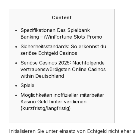
Content
Spezifikationen Des Spielbank
Banking – iWinFortune Slots Promo
Sicherheitsstandards: So erkennst du
seriöse Echtgeld Casinos
Seriöse Casinos 2025: Nachfolgende
vertrauenswürdigsten Online Casinos
within Deutschland
Spiele
Möglichkeiten inoffizieller mitarbeiter
Kasino Geld hinter verdienen
(kurzfristig/langfristig)
Initialisieren Sie unter einsatz von Echtgeld nicht ehe