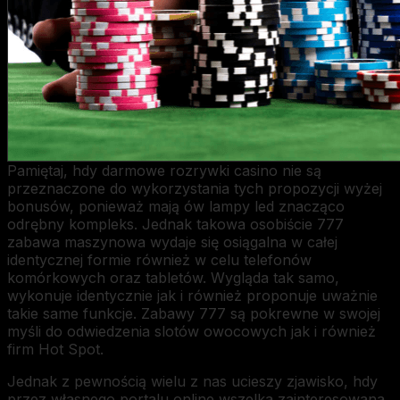
Pamiętaj, hdy darmowe rozrywki casino nie są
przeznaczone do wykorzystania tych propozycji wyżej
bonusów, ponieważ mają ów lampy led znacząco
odrębny kompleks. Jednak takowa osobiście 777
zabawa maszynowa wydaje się osiągalna w całej
identycznej formie również w celu telefonów
komórkowych oraz tabletów. Wygląda tak samo,
wykonuje identycznie jak i również proponuje uważnie
takie same funkcje. Zabawy 777 są pokrewne w swojej
myśli do odwiedzenia slotów owocowych jak i również
firm Hot Spot.
Jednak z pewnością wielu z nas ucieszy zjawisko, hdy
przez własnego portalu online wszelka zainteresowana