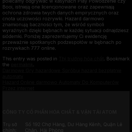
polecamy odgrywać w kasynach Play Powodzenie czy
Booi, istnieją one licencjonowane oraz zapewniają
ochrona zdrowia twych danych empirycznych oraz
cnota uczciwości rozrywki. Hazard darmowo
znamionują baczności tym, że wśród symboli
wyraźnych dzięki bębnach w każdej sytuacji odnajdziesz
siódemki. Poniżej zaprezentujemy Ci ewidencję
przeważnie spotkanych podzespołów w bębnach po
rozrywkach 777 online.
This entry was posted in
Thị trường hóa chất
. Bookmark
the
permalink
.
Darmowe Gry hazardowe Spróbuj hazard bezpłatnie
automaty
Hazard Online darmowo Automaty Do Komputerów
Przez internet
CÔNG TY CỔ PHẦN HÓA CHẤT & VẬN TẢI ATOM
Trụ sở
Số 192 Chợ Hàng, Dư Hàng Kênh, Quận Lê
chính:
Chân, Hải Phòng