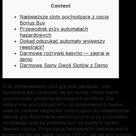
Content
Najświeższe sloty pochodzące z opcją
Bonus Buy
Przewodnik przy automatach
hazardowych
Dokąd odszukać automaty wyjąwszy
rejestracji?
Darmowe rozrywki kasyno — zagraj w
demo
Darmowe Spiny Gwoli Slotów z Demo
O ile postanawiamy pod grę pod pieniążki, owo
wskazane jest rozeznać się po tymże, które mamy
sposobności zdobycia darmowych profitów. Dla
odbiorców początkujących i profesjonalnych fanów
stale to zadania niezwykle motywujące do odwiedzenia
dalszej gry. Kosztowna merytoryczna przy przypadku
wszelkiego gracza powinna być za każdym razem
takowa czysta. Propozycja bezpłatnych hazardowych
komputerów tak wiele slotów 77777, tak jak jest gustów.