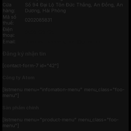
Cửa
Số 94 Đại Lộ Tôn Đức Thắng, An Đồng, An
hàng:
Dương, Hải Phòng
Mã số
0202085831
thuế:
Điện
0906 126 128
thoại:
Email:
hoachatchinhhang.com@gmail.com
Đăng ký nhận tin
[contact-form-7 id="42"]
Công ty Atom
[listmenu menu="infomation-menu" menu_class="foo-
menu"]
Sản phẩm chính
[listmenu menu="product-menu" menu_class="foo-
menu"]