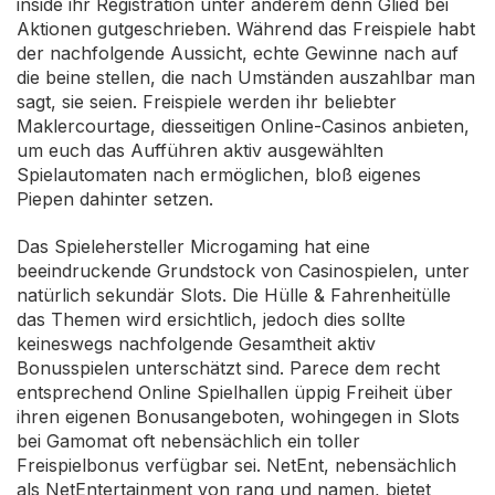
inside ihr Registration unter anderem denn Glied bei
Aktionen gutgeschrieben. Während das Freispiele habt
der nachfolgende Aussicht, echte Gewinne nach auf
die beine stellen, die nach Umständen auszahlbar man
sagt, sie seien. Freispiele werden ihr beliebter
Maklercourtage, diesseitigen Online-Casinos anbieten,
um euch das Aufführen aktiv ausgewählten
Spielautomaten nach ermöglichen, bloß eigenes
Piepen dahinter setzen.
Das Spielehersteller Microgaming hat eine
beeindruckende Grundstock von Casinospielen, unter
natürlich sekundär Slots. Die Hülle & Fahrenheitülle
das Themen wird ersichtlich, jedoch dies sollte
keineswegs nachfolgende Gesamtheit aktiv
Bonusspielen unterschätzt sind. Parece dem recht
entsprechend Online Spielhallen üppig Freiheit über
ihren eigenen Bonusangeboten, wohingegen in Slots
bei Gamomat oft nebensächlich ein toller
Freispielbonus verfügbar sei. NetEnt, nebensächlich
als NetEntertainment von rang und namen, bietet