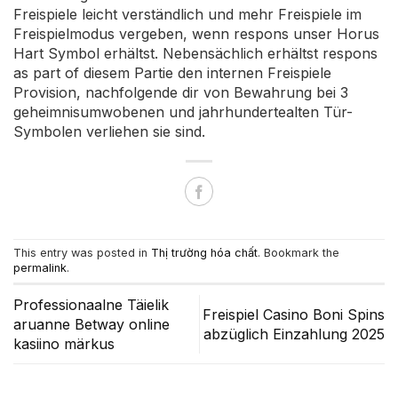
Freispiele leicht verständlich und mehr Freispiele im
Freispielmodus vergeben, wenn respons unser Horus
Hart Symbol erhältst. Nebensächlich erhältst respons
as part of diesem Partie den internen Freispiele
Provision, nachfolgende dir von Bewahrung bei 3
geheimnisumwobenen und jahrhundertealten Tür-
Symbolen verliehen sie sind.
This entry was posted in
Thị trường hóa chất
. Bookmark the
permalink
.
Professionaalne Täielik
Freispiel Casino Boni Spins
aruanne Betway online
abzüglich Einzahlung 2025
kasiino märkus