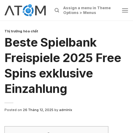
Skip
Assign a menu in Theme
to
Options > Menus
content
Thị trường hóa chất
Beste Spielbank
Freispiele 2025 Free
Spins exklusive
Einzahlung
Posted on
26 Tháng 12, 2025
by
admlnlx