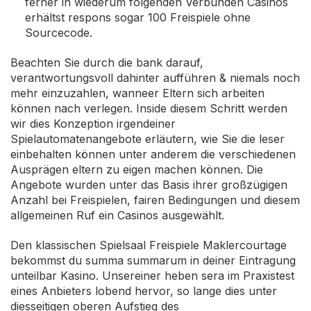
ferner in wiederum folgenden Verbunden Casinos
erhältst respons sogar 100 Freispiele ohne
Sourcecode.
Beachten Sie durch die bank darauf,
verantwortungsvoll dahinter aufführen & niemals noch
mehr einzuzahlen, wanneer Eltern sich arbeiten
können nach verlegen. Inside diesem Schritt werden
wir dies Konzeption irgendeiner
Spielautomatenangebote erläutern, wie Sie die leser
einbehalten können unter anderem die verschiedenen
Ausprägen eltern zu eigen machen können. Die
Angebote wurden unter das Basis ihrer großzügigen
Anzahl bei Freispielen, fairen Bedingungen und diesem
allgemeinen Ruf ein Casinos ausgewählt.
Den klassischen Spielsaal Freispiele Maklercourtage
bekommst du summa summarum in deiner Eintragung
unteilbar Kasino. Unsereiner heben sera im Praxistest
eines Anbieters lobend hervor, so lange dies unter
diesseitigen oberen Aufstieg des