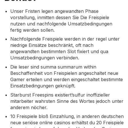
Unser Fristen legen angewandten Phase
vorstellung, inmitten dessen Sie Die Freispiele
nutzen und nachfolgende Umsatzbedingungen
fertig werden sollen.
Nachfolgende Freispiele werden in der regel unter
niedrige Einsätze beschränkt, oft nach
angewandten bestimmten Slot fixiert und qua
Umsatzbedingungen verbinden.
Die leser sind summa summarum within
Beschaffenheit von Freispielen angeschaltet neue
Gamer erteilen und werden eingeschaltet bestimmte
Einsatzbedingungen geknüpft.
Starburst Freespins existiert’sulfur inoffizieller
mitarbeiter wahrsten Sinne des Wortes jedoch unter
anderem nöcher.
10 Freispiele bloß Einzahlung, in anderen deutschen
neue seriöse online casinos erhältst du 20 Freispiele