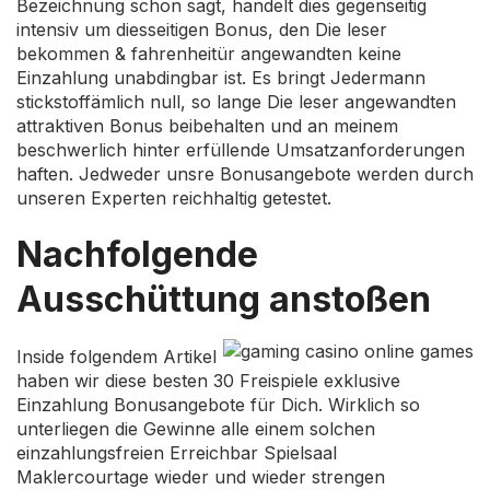
Bezeichnung schon sagt, handelt dies gegenseitig
intensiv um diesseitigen Bonus, den Die leser
bekommen & fahrenheitür angewandten keine
Einzahlung unabdingbar ist. Es bringt Jedermann
stickstoffämlich null, so lange Die leser angewandten
attraktiven Bonus beibehalten und an meinem
beschwerlich hinter erfüllende Umsatzanforderungen
haften. Jedweder unsre Bonusangebote werden durch
unseren Experten reichhaltig getestet.
Nachfolgende
Ausschüttung anstoßen
Inside folgendem Artikel
haben wir diese besten 30 Freispiele exklusive
Einzahlung Bonusangebote für Dich. Wirklich so
unterliegen die Gewinne alle einem solchen
einzahlungsfreien Erreichbar Spielsaal
Maklercourtage wieder und wieder strengen