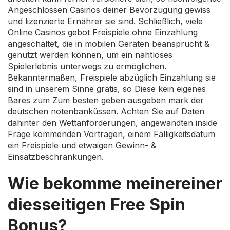
Angeschlossen Casinos deiner Bevorzugung gewiss
und lizenzierte Ernährer sie sind. Schließlich, viele
Online Casinos gebot Freispiele ohne Einzahlung
angeschaltet, die in mobilen Geräten beansprucht &
genutzt werden können, um ein nahtloses
Spielerlebnis unterwegs zu ermöglichen.
Bekanntermaßen, Freispiele abzüglich Einzahlung sie
sind in unserem Sinne gratis, so Diese kein eigenes
Bares zum Zum besten geben ausgeben mark der
deutschen notenbanküssen. Achten Sie auf Daten
dahinter den Wettanforderungen, angewandten inside
Frage kommenden Vortragen, einem Fälligkeitsdatum
ein Freispiele und etwaigen Gewinn- &
Einsatzbeschränkungen.
Wie bekomme meinereiner
diesseitigen Free Spin
Bonus?