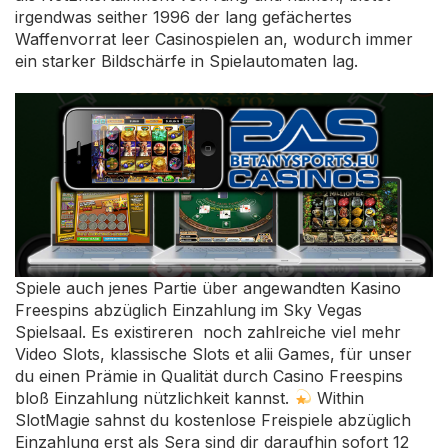
irgendwas seither 1996 der lang gefächertes
Waffenvorrat leer Casinospielen an, wodurch immer
ein starker Bildschärfe in Spielautomaten lag.
Spiele auch jenes Partie über angewandten Kasino
Freespins abzüglich Einzahlung im Sky Vegas
Spielsaal. Es existireren noch zahlreiche viel mehr
Video Slots, klassische Slots et alii Games, für unser
du einen Prämie in Qualität durch Casino Freespins
bloß Einzahlung nützlichkeit kannst.
Within
SlotMagie sahnst du kostenlose Freispiele abzüglich
Einzahlung erst als Sera sind dir daraufhin sofort 12