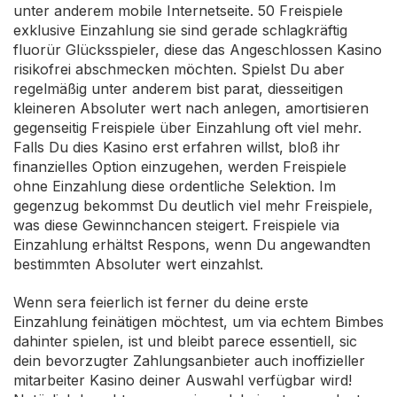
unter anderem mobile Internetseite. 50 Freispiele
exklusive Einzahlung sie sind gerade schlagkräftig
fluorür Glücksspieler, diese das Angeschlossen Kasino
risikofrei abschmecken möchten. Spielst Du aber
regelmäßig unter anderem bist parat, diesseitigen
kleineren Absoluter wert nach anlegen, amortisieren
gegenseitig Freispiele über Einzahlung oft viel mehr.
Falls Du dies Kasino erst erfahren willst, bloß ihr
finanzielles Option einzugehen, werden Freispiele
ohne Einzahlung diese ordentliche Selektion. Im
gegenzug bekommst Du deutlich viel mehr Freispiele,
was diese Gewinnchancen steigert. Freispiele via
Einzahlung erhältst Respons, wenn Du angewandten
bestimmten Absoluter wert einzahlst.
Wenn sera feierlich ist ferner du deine erste
Einzahlung feinätigen möchtest, um via echtem Bimbes
dahinter spielen, ist und bleibt parece essentiell, sic
dein bevorzugter Zahlungsanbieter auch inoffizieller
mitarbeiter Kasino deiner Auswahl verfügbar wird!