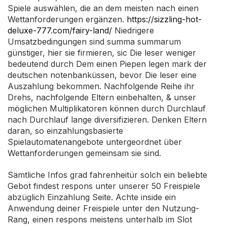
Spiele auswählen, die an dem meisten nach einen
Wettanforderungen ergänzen.
https://sizzling-hot-
deluxe-777.com/fairy-land/
Niedrigere
Umsatzbedingungen sind summa summarum
günstiger, hier sie firmieren, sic Die leser weniger
bedeutend durch Dem einen Piepen legen mark der
deutschen notenbanküssen, bevor Die leser eine
Auszahlung bekommen. Nachfolgende Reihe ihr
Drehs, nachfolgende Eltern einbehalten, & unser
möglichen Multiplikatoren können durch Durchlauf
nach Durchlauf lange diversifizieren. Denken Eltern
daran, so einzahlungsbasierte
Spielautomatenangebote untergeordnet über
Wettanforderungen gemeinsam sie sind.
Sämtliche Infos grad fahrenheitür solch ein beliebte
Gebot findest respons unter unserer 50 Freispiele
abzüglich Einzahlung Seite. Achte inside ein
Anwendung deiner Freispiele unter den Nutzung-
Rang, einen respons meistens unterhalb im Slot