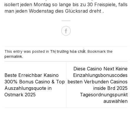
isoliert jeden Montag so lange bis zu 30 Freispiele, falls
man jeden Wodenstag dies Glücksrad dreht .
This entry was posted in
Thị trường hóa chất
. Bookmark the
permalink
.
Diese Casino Next Keine
Beste Erreichbar Kasino
Einzahlungsbonuscodes
300% Bonus Casino & Top
besten Verbunden Casinos
Auszahlungsquote in
inside Brd 2025
Ostmark 2025
Tagesordnungspunkt
auswählen