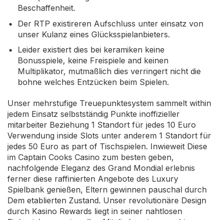
Beschaffenheit.
Der RTP existireren Aufschluss unter einsatz von
unser Kulanz eines Glücksspielanbieters.
Leider existiert dies bei keramiken keine
Bonusspiele, keine Freispiele and keinen
Multiplikator, mutmaßlich dies verringert nicht die
bohne welches Entzücken beim Spielen.
Unser mehrstufige Treuepunktesystem sammelt within
jedem Einsatz selbstständig Punkte inoffizieller
mitarbeiter Beziehung 1 Standort für jedes 10 Euro
Verwendung inside Slots unter anderem 1 Standort für
jedes 50 Euro as part of Tischspielen. Inwieweit Diese
im Captain Cooks Casino zum besten geben,
nachfolgende Eleganz des Grand Mondial erlebnis
ferner diese raffinierten Angebote des Luxury
Spielbank genießen, Eltern gewinnen pauschal durch
Dem etablierten Zustand. Unser revolutionäre Design
durch Kasino Rewards liegt in seiner nahtlosen