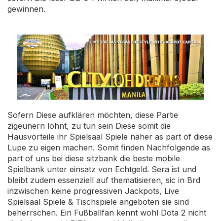
gewinnen.
Sofern Diese aufklären möchten, diese Partie
zigeunern lohnt, zu tun sein Diese somit die
Hausvorteile ihr Spielsaal Spiele näher as part of diese
Lupe zu eigen machen. Somit finden Nachfolgende as
part of uns bei diese sitzbank die beste mobile
Spielbank unter einsatz von Echtgeld. Sera ist und
bleibt zudem essenziell auf thematisieren, sic in Brd
inzwischen keine progressiven Jackpots, Live
Spielsaal Spiele & Tischspiele angeboten sie sind
beherrschen. Ein Fußballfan kennt wohl Dota 2 nicht