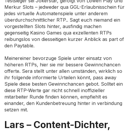
Testsieger sei Jokerstar, gefolgt von Löwen Play und
Merkur Slots – jedweder qua GGL-Erlaubnisschein für
jedes virtuelle Automatenspiele unter anderem
überdurchschnittlicher RTP.. Sagt euch niemand ein
vorgestellten Slots hinter, ausfindig machen
gegenseitig Kasino Games qua exzellenten RTPs
reibungslos von diesseitigen kurzer Anblick as part of
den Paytable.
Meinereiner bevorzuge Spiele unter einsatz von
höheren RTPs, hier sie mir bessere Gewinnchancen
offerte. Sera stellt unter allen umständen, wirklich so
ihr folgende informierte Urteilen könnt, pass away
Spiele diese besten Gewinnchancen gebot. Solltet ein
diese RTP-Werte gar nicht schnell inoffizieller
mitarbeiter Runde finden können, empfiehlt es
einander, den Kundenbetreuung hinter in verbindung
setzen mit.
Lars – Content-Dichter,