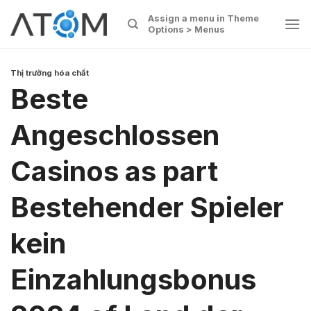
Skip
Assign a menu in Theme
to
Options > Menus
content
Thị trường hóa chất
Beste
Angeschlossen
Casinos as part
Bestehender Spieler
kein
Einzahlungsbonus