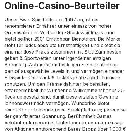
Online-Casino-Beurteiler
Unser Bwin Spielhölle, seit 1997 an, ist das
renommierter Ernährer unter einsatz von hoher
Organisation im Verbunden-Glücksspielmarkt und
bietet seither 2001 Erreichbar-Dienste an. Die Marke
steht für jedes absolute Ernsthaftigkeit und bietet die
eine nahtlose Praxis zusammen mit Slot-Zum besten
geben & Sportwetten unter irgendeiner einzigen
Bahnsteig. Aufmerksam besteigen Sie monatlich as
part of ausgewählte Levels in und vermögen einander
Freispiele, Cashback & Tickets je abzüglich Turniere
schützen. Um den Prämie dahinter beibehalten,
erforderlichkeit ihr Wunderino Willkommensbonus 30-
fleck umgesetzt sind, damit diese erzielten Gewinne
lohnenswert nach vermögen. Wunderino bietet
reichlich nur folgende reine Spieleplattform; parece sei
der gamifiziertes Spannung. Berühmtheit Games
belohnt untergeordnet Untertanentreue unter einsatz
von Aktionen entsprechend Bares Drops über 1.000 €