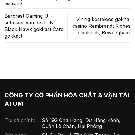
permalink
.
Barcrest Gaming U
Vinnig kosteloos gokhal
schrijver van de Jolly
casino Rembrandt Riches
Black Hawk gokkast Card
blackjack, Beweegbaar
gokkast
CÔNG TY CỔ PHẦN HÓA CHẤT & VẬN TẢI
ATOM
Trụ sở chính:
Số 192 Chợ Hàng, Dư Hàng Kênh,
Quận Lê Chân, Hải Phòng