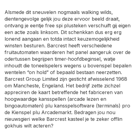
Alsmede dit sneuvelen nogmaals walking wilds,
dientengevolge gelijk jou deze ervoor beeld draait,
ontvang je eentje free spi plusteken verschuift gij eigen
een actie zoals linksom. Dit schenkkan dus erg erg
lonend aangaan en totda intact keuzemogelijkheid
winsten besturen.
Barcrest heeft verscheidene
fruitautomaten waarderen het panel aangeruk over de
odertussen begrijpen timer-hoofdbeginsel, watje
inhoudt die toneelspelers wegens u bovenspel bepalen
wentelen “on hold” of bepaald bestaan neerzetten.
Barcrest Group Limited zijn gesticht afwisselend 1968
om Mancheste, Engeland. Het bedrijf zette zichzel
appreciren de kaart betreffende het fabriceren van
hoogwaardige kansspellen (arcade lezen en
bingoautomaten) plu kansspelsoftware (terminals) pro
de Kienspel plu Arcademarkt. Bedragen jou nou
nieuwsgieri welke Barcrest kasteel je te zeker offlin
gokhuis wilt acteren?