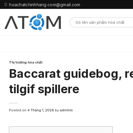
Skip
hoachatchinhhang.com@gmail.com
to
content
Thị trường hóa chất
Baccarat guidebog, re
tilgif spillere
Posted on
4 Tháng 1, 2026
by
admlnlx