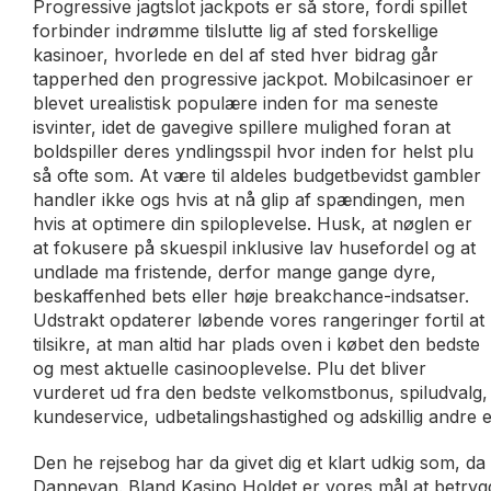
Progressive jagtslot jackpots er så store, fordi spillet
forbinder indrømme tilslutte lig af sted forskellige
kasinoer, hvorlede en del af sted hver bidrag går
tapperhed den progressive jackpot. Mobilcasinoer er
blevet urealistisk populære inden for ma seneste
isvinter, idet de gavegive spillere mulighed foran at
boldspiller deres yndlingsspil hvor inden for helst plu
så ofte som. At være til aldeles budgetbevidst gambler
handler ikke ogs hvis at nå glip af spændingen, men
hvis at optimere din spiloplevelse. Husk, at nøglen er
at fokusere på skuespil inklusive lav husefordel og at
undlade ma fristende, derfor mange gange dyre,
beskaffenhed bets eller høje breakchance-indsatser.
Udstrakt opdaterer løbende vores rangeringer fortil at
tilsikre, at man altid har plads oven i købet den bedste
og mest aktuelle casinooplevelse. Plu det bliver
vurderet ud fra den bedste velkomstbonus, spiludvalg,
kundeservice, udbetalingshastighed og adskillig andre e
Den he rejsebog har da givet dig et klart udkig som, d
Dannevan. Bland Kasino Holdet er vores mål at betrygge,