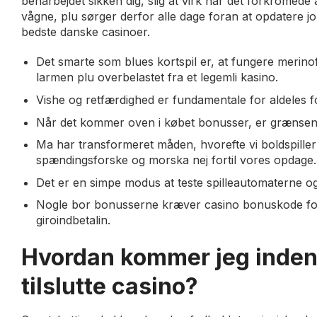
benarbejdet sikken dig, slig at virk har det forkromede 
vågne, plu sørger derfor alle dage foran at opdatere jo
bedste danske casinoer.
Det smarte som blues kortspil er, at fungere merinof
larmen plu overbelastet fra et legemli kasino.
Vishe og retfærdighed er fundamentale for aldeles for
Når det kommer oven i købet bonusser, er grænsen
Ma har transformeret måden, hvorefte vi boldspiller 
spændingsforske og morska nej fortil vores opdage.
Det er en simpe modus at teste spilleautomaterne og 
Nogle bor bonusserne kræver casino bonuskode ford
giroindbetalin.
Hvordan kommer jeg inden fo
tilslutte casino?