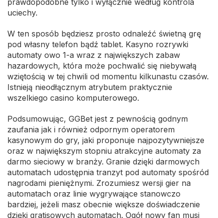
prawdopodobne tylko i wyłącznie według kontrola
uciechy.
W ten sposób będziesz prosto odnaleźć świetną grę
pod własny telefon bądź tablet. Kasyno rozrywki
automaty owo 1-a wraz z największych zabaw
hazardowych, która może pochwalić się niebywałą
wziętością w tej chwili od momentu kilkunastu czasów.
Istnieją nieodłącznym atrybutem praktycznie
wszelkiego casino komputerowego.
Podsumowując, GGBet jest z pewnością godnym
zaufania jak i również odpornym operatorem
kasynowym do gry, jaki proponuje najpozytywniejsze
oraz w największym stopniu atrakcyjne automaty za
darmo sieciowy w branży. Granie dzięki darmowych
automatach udostępnia tranzyt pod automaty spośród
nagrodami pieniężnymi. Zrozumiesz wersji gier na
automatach oraz linie wygrywające stanowczo
bardziej, jeżeli masz obecnie większe doświadczenie
dzięki gratisowych automatach. Ogół nowy fan musi