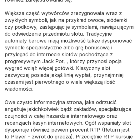
Większa część wytwórców zrezygnowała wraz z
zwykłych symboli, jak na przykład owoce, siódemki
czy podkowy, zastępując je symbolami, nawiązującymi
do odwiedzenia przedmiotu slotu. Tradycyjne
automaty barowe mają możliwość także dysponować
symbole specjalistyczne albo grę bonusową i
przylegać do internecie slotów pochodzące z
progresywnym Jack Pot, , którzy przynosi opcja
wygrać wciąż więcej gotówki. Klasyczny slot
zazwyczaj posiada jakąś linię wypłat, przynajmniej
czasami jest pierwotnego o wiele większą ilość
wiadomości.
Owe czysto informacyjna strona, jaka odrzucić
angażuje jakichkolwiek bądź zakładów, specjalizująca
czujności w całej hazardzie internetowego oraz
recenzjach kasyn internetowych. Ogół wspaniały slot
dysponuje również pewien procent RTP (Return jest
to Player – zwrot do gracza). Przeciętnie RTP kursuje