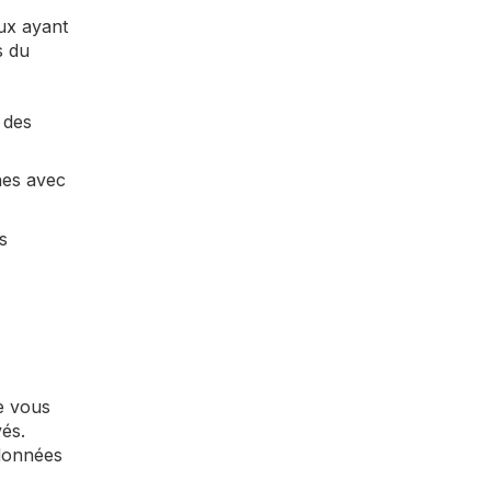
eux ayant
s du
 des
nes avec
s
e vous
és.
rdonnées