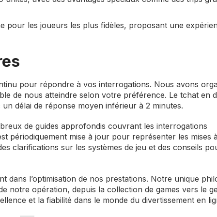
 pour les joueurs les plus fidèles, proposant une expérie
res
tinu pour répondre à vos interrogations. Nous avons orga
le de nous atteindre selon votre préférence. Le tchat en di
c un délai de réponse moyen inférieur à 2 minutes.
breux de guides approfondis couvrant les interrogations
st périodiquement mise à jour pour représenter les mises à
des clarifications sur les systèmes de jeu et des conseils po
 dans l’optimisation de nos prestations. Notre unique phi
de notre opération, depuis la collection de games vers le g
llence et la fiabilité dans le monde du divertissement en lig