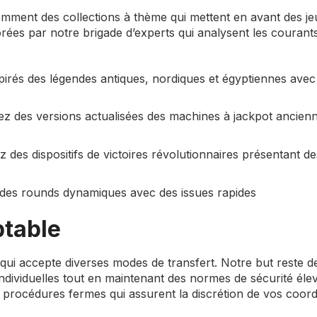
emment des collections à thème qui mettent en avant des j
ées par notre brigade d’experts qui analysent les courant
pirés des légendes antiques, nordiques et égyptiennes avec
ez des versions actualisées des machines à jackpot ancien
 des dispositifs de victoires révolutionnaires présentant de
 des rounds dynamiques avec des issues rapides
table
qui accepte diverses modes de transfert. Notre but reste d
dividuelles tout en maintenant des normes de sécurité élev
s procédures fermes qui assurent la discrétion de vos coo