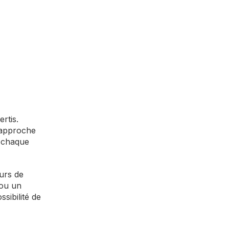
rtis.
 approche
e chaque
urs de
 ou un
sibilité de