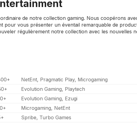
entertainment
raordinaire de notre collection gaming. Nous coopérons ave
nt pour vous présenter un éventail remarquable de product
nouveler régulièrement notre collection avec les nouvelles
800+
NetEnt, Pragmatic Play, Microgaming
50+
Evolution Gaming, Playtech
80+
Evolution Gaming, Ezugi
20+
Microgaming, NetEnt
5+
Spribe, Turbo Games