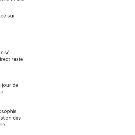
nce sur
nisé
rect reste
 jour de
ur
losophie
estion des
ne.