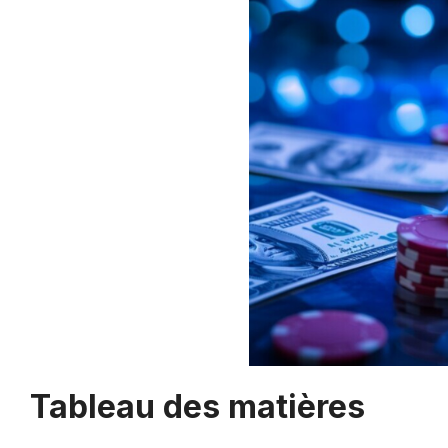
Tableau des matières