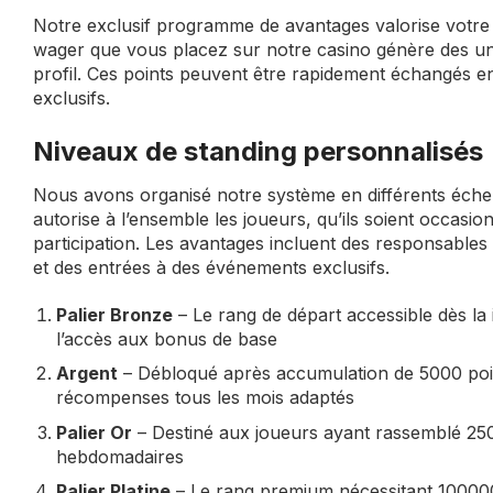
Notre exclusif programme de avantages valorise votr
wager que vous placez sur notre casino génère des u
profil. Ces points peuvent être rapidement échangés e
exclusifs.
Niveaux de standing personnalisés
Nous avons organisé notre système en différents échelon
autorise à l’ensemble les joueurs, qu’ils soient occasi
participation. Les avantages incluent des responsables 
et des entrées à des événements exclusifs.
Palier Bronze
– Le rang de départ accessible dès la i
l’accès aux bonus de base
Argent
– Débloqué après accumulation de 5000 poin
récompenses tous les mois adaptés
Palier Or
– Destiné aux joueurs ayant rassemblé 2500
hebdomadaires
Palier Platine
– Le rang premium nécessitant 100000 