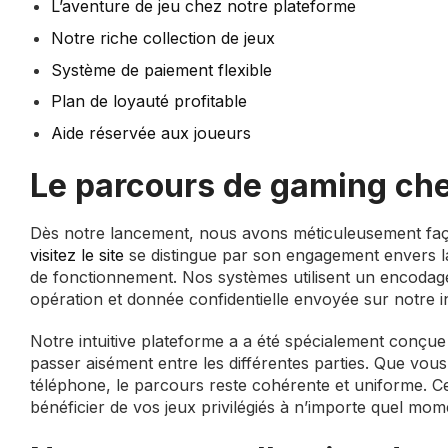
L’aventure de jeu chez notre plateforme
Notre riche collection de jeux
Système de paiement flexible
Plan de loyauté profitable
Aide réservée aux joueurs
Le parcours de gaming ch
Dès notre lancement, nous avons méticuleusement faço
visitez le site
se distingue par son engagement envers la
de fonctionnement. Nos systèmes utilisent un encodage
opération et donnée confidentielle envoyée sur notre i
Notre intuitive plateforme a a été spécialement conçue
passer aisément entre les différentes parties. Que vou
téléphone, le parcours reste cohérente et uniforme. Cett
bénéficier de vos jeux privilégiés à n’importe quel mo