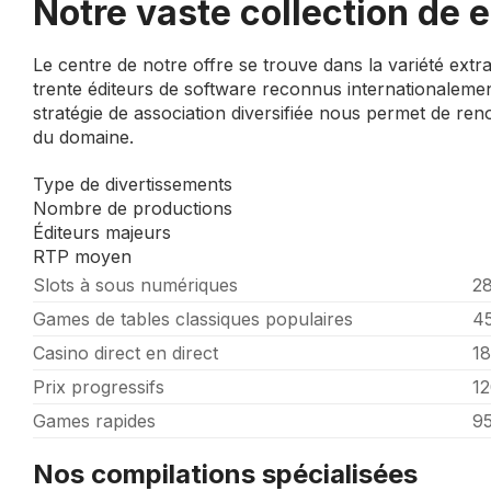
Notre vaste collection de 
Le centre de notre offre se trouve dans la variété ext
trente éditeurs de software reconnus internationaleme
stratégie de association diversifiée nous permet de re
du domaine.
Type de divertissements
Nombre de productions
Éditeurs majeurs
RTP moyen
Slots à sous numériques
2
Games de tables classiques populaires
4
Casino direct en direct
1
Prix progressifs
1
Games rapides
9
Nos compilations spécialisées