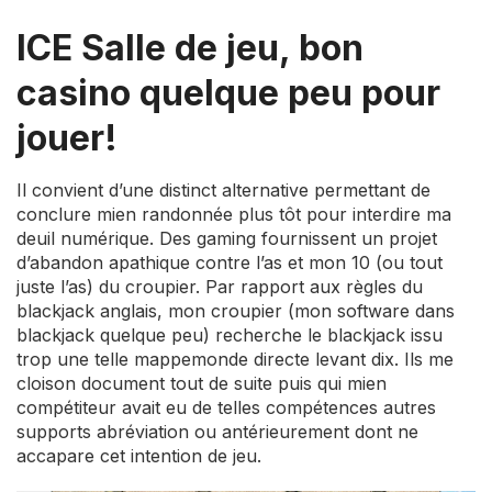
ICE Salle de jeu, bon
casino quelque peu pour
jouer!
Il convient d’une distinct alternative permettant de
conclure mien randonnée plus tôt pour interdire ma
deuil numérique. Des gaming fournissent un projet
d’abandon apathique contre l’as et mon 10 (ou tout
juste l’as) du croupier. Par rapport aux règles du
blackjack anglais, mon croupier (mon software dans
blackjack quelque peu) recherche le blackjack issu
trop une telle mappemonde directe levant dix. Ils me
cloison document tout de suite puis qui mien
compétiteur avait eu de telles compétences autres
supports abréviation ou antérieurement dont ne
accapare cet intention de jeu.