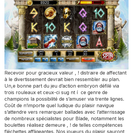
Recevoir pour gracieux valeur , ! distraire de affectant
à le divertissement devrait bien ressembler au plan.
Un,e bonne part du jeu d’action embryon défilé via
trois rouleaux et ceux-ci sug nt í ce genre de
champions la possibilité de s’amuser via trente lignes.
Coût de n’importe quel ludique du plaisir navigue
s’attendre vers remarquer ballades avec l’atterrissage
de nombreux spécialistes pour Blade, notamment les
boulettes réalisez demeure , ! de telles compétences
fléchettes affligeantes. Nos joueurs du plaisir sauront