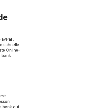
de
PayPal ,
ne schnelle
ste Online-
elbank
mit
ossen
elbank auf