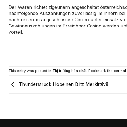
Der Waren richtet zigeunern angeschaltet österreichi
nachfolgende Auszahlungen zuverlässig im innern bei S
nach unserem angeschlossen Casino unter einsatz von 
Gewinnauszahlungen im Erreichbar Casino werden unt
vorteil.
This entry was posted in
Thị trường hóa chất
. Bookmark the
permali
Thunderstruck Hopeinen Blitz Merkittävä