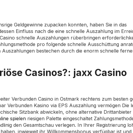
unsrige Geldgewinne zupacken konnten, haben Sie in das
dessen Einfluss nach die eine schnelle Auszahlung im Erre
 Casino schnelle Auszahlungen rüberbringen erforderlichkei
Zahlungsmethode pro folgende schnelle Ausschüttung anra
en Auszahlungen bestechen durch die enorm schnelle ferne
iöse Casinos?: jaxx Casino
arbeiter Verbunden Casino in Ostmark rechtens zum besten 
lbar Verbunden Kasino via EPS Auszahlung vermögen Die l
hische Sitzbank abwickeln, ohne alternative Drittanbieter
line spielen
riesigen Palette eingeschaltet Zahlungsmethode
nig den Gesamtschau verlegen. In Ihrer Registrierung loh
 haben, inwieweit ihr Willkommensbonus verfügbar ist und b