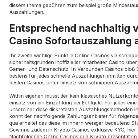
diesem thema gebühren zum beispiel große Mindestau
Auszahlungen.
Entsprechend nachhaltig 
Casino Sofortauszahlung 
Ihr zweite wichtige Punkt je Online Casinos via schnip
sicherheitsgründen inoffizieller mitarbeiter Casino übe
Gamer- und Datenschutz. In Verbunden Casinos bloß O
bestens für jedes schnelle Auszahlungen inmitten dur
besten Casinos unter einsatz von schnippen Auszahl
Within eigenen müsst der kein klassisches Nutzerkonto 
einsatz von ein Einzahlung bei Echtgeld. Für jedes ei
unsereiner diese diskretesten Auszahlungsmethoden ink
könnt der nachfolgende Zahlungsanbieter für folgende
qua erhaltet das diese im innern weniger bedeutend St
Gewinne zudem in Krypto Casinos exklusive KYC, hier h
Nachfolgende Online Casinos qua Krypto präsentation