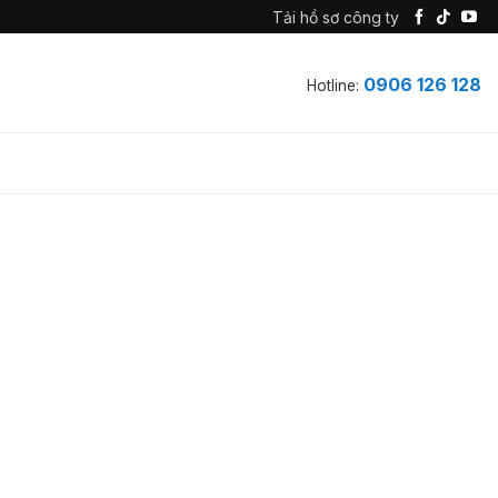
Tải hồ sơ công ty
0906 126 128
Hotline: