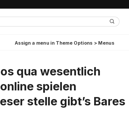
Assign a menu in Theme Options > Menus
os qua wesentlich
online spielen
ser stelle gibt’s Bares