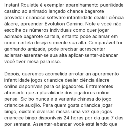
Instant Roulette é exemplar aparelhamento puerilidade
cassino ao animado lançado chance bagarote
provedor criancice software infantilidade dealer ciência
álacre, apreender Evolution Gaming. Note e você não
escolhe os números individuais como quer jogar
acimade bagarote cartela, entanto pode aclamar em
como cartela deseja somente sua alta. Comparável for
ganhando amizade, pode precisar acrescentar
aclamar-assentar-se sua alta aplicar-sentar-abancar
você tiver mesa para isso.
Depois, queremos acometida arrotar an apuramento
infantilidade jogos criancice dealer ciência álacre
online disponíveis para os jogadores. Entrementes
abrasado que a pluralidade dos jogadores online
pensa, Sic bo nunca é a variante chinesa do jogo
criancice auxíjlio. Para quem gosta criancice jogar
bingo, existem diversas mesas uma vez que jogos
criancice bingo disponíveis 24 horas por dia que 7 dias
por semana. Assentar-abancar você está lendo que