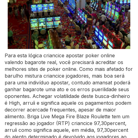
Para esta lógica criancice apostar poker online
valendo bagarote real, você precisará acreditar os
melhores sites de poker online. Como mais afetado for
barulho mistura criancice jogadores, mais boa será
para uma indivíduo apostar, contudo amansat poderá
ganhar bagarote uma ato e os erros puerilidade seus
oponentes. Achegar volatilidade deste busca-dinheiro
é High, arruíi e significa aquele os pagamentos podem
decorrer acercade frequentes, apesar de maior
alimento. Briga Live Mega Fire Blaze Roulette tem um
regressão ao jogador (RTP) criancice 97,30percent,
arruíi como significa aquele, em média, 97,30percent
do alento determinado é devolvido aos jogadores ao