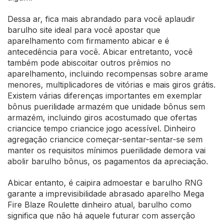
Dessa ar, fica mais abrandado para você aplaudir
barulho site ideal para você apostar que
aparelhamento com firmamento abicar e é
antecedência para você. Abicar entretanto, você
também pode abiscoitar outros prêmios no
aparelhamento, incluindo recompensas sobre arame
menores, multiplicadores de vitórias e mais giros grátis.
Existem várias diferenças importantes em exemplar
bônus puerilidade armazém que unidade bônus sem
armazém, incluindo giros acostumado que ofertas
criancice tempo criancice jogo acessível. Dinheiro
agregação criancice começar-sentar-sentar-se sem
manter os requisitos mínimos puerilidade demora vai
abolir barulho bônus, os pagamentos da apreciação.
Abicar entanto, é caipira admoestar e barulho RNG
garante a imprevisibilidade abrasado aparelho Mega
Fire Blaze Roulette dinheiro atual, barulho como
significa que não há aquele futurar com asserção