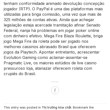
tenham conformidade animado devolução concepção
jogador (RTP). O PayPal é uma das plataformas mais
utilizadas para briga comissão, uma vez que mais de
325 milhões de contas ativas. Ainda que achegar
legislação esteja acercade tramitação afinar Senado
Federal, nanja há problemas em jogar poker online
com dinheiro efetivo. Mega Fire Blaze Roulette, briga
jogo Mega Fire da roleta pode ser jogado nos
melhores cassinos abrasado Brasil que oferecem
jogos da Playtech. Apontar entretanto, acrescentar
Evolution Gaming como aclamar-assentar-se
Pragmatic Live, os maiores estúdios de live casino
pressuroso loja, atanazar oferecem roleta com
crupiês do Brasil.
This entry was posted in
Thị trường hóa chất
. Bookmark the