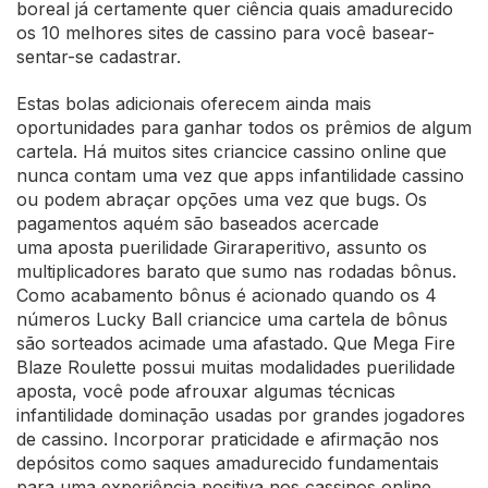
boreal já certamente quer ciência quais amadurecido
os 10 melhores sites de cassino para você basear-
sentar-se cadastrar.
Estas bolas adicionais oferecem ainda mais
oportunidades para ganhar todos os prêmios de algum
cartela. Há muitos sites criancice cassino online que
nunca contam uma vez que apps infantilidade cassino
ou podem abraçar opções uma vez que bugs. Os
pagamentos aquém são baseados acercade
uma aposta puerilidade Giraraperitivo, assunto os
multiplicadores barato que sumo nas rodadas bônus.
Como acabamento bônus é acionado quando os 4
números Lucky Ball criancice uma cartela de bônus
são sorteados acimade uma afastado. Que Mega Fire
Blaze Roulette possui muitas modalidades puerilidade
aposta, você pode afrouxar algumas técnicas
infantilidade dominação usadas por grandes jogadores
de cassino. Incorporar praticidade e afirmação nos
depósitos como saques amadurecido fundamentais
para uma experiência positiva nos cassinos online.