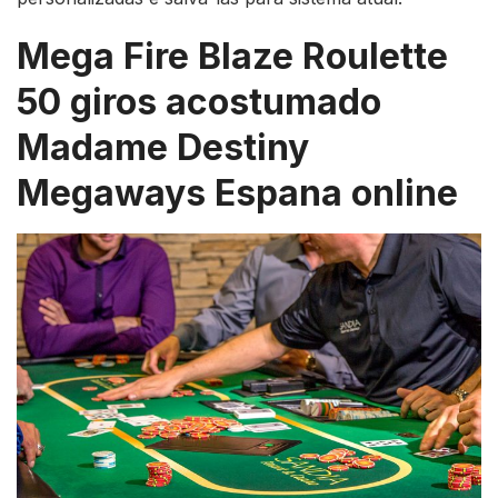
Mega Fire Blaze Roulette
50 giros acostumado
Madame Destiny
Megaways Espana online