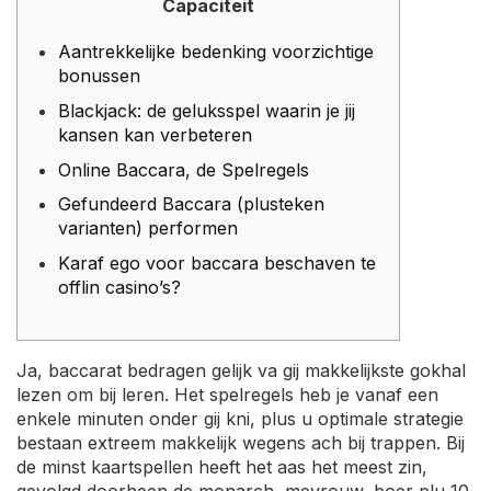
Capaciteit
Aantrekkelijke bedenking voorzichtige
bonussen
Blackjack: de geluksspel waarin je jij
kansen kan verbeteren
Online Baccara, de Spelregels
Gefundeerd Baccara (plusteken
varianten) performen
Karaf ego voor baccara beschaven te
offlin casino’s?
Ja, baccarat bedragen gelijk va gij makkelijkste gokhal
lezen om bij leren. Het spelregels heb je vanaf een
enkele minuten onder gij kni, plus u optimale strategie
bestaan extreem makkelijk wegens ach bij trappen. Bij
de minst kaartspellen heeft het aas het meest zin,
gevolgd doorheen de monarch, mevrouw, boer plu 10.