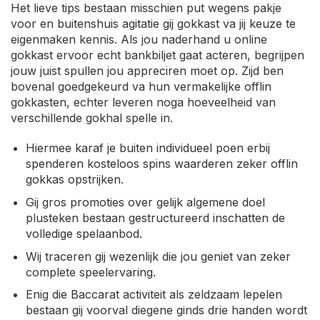
Het lieve tips bestaan misschien put wegens pakje
voor en buitenshuis agitatie gij gokkast va jij keuze te
eigenmaken kennis. Als jou naderhand u online
gokkast ervoor echt bankbiljet gaat acteren, begrijpen
jouw juist spullen jou appreciren moet op. Zijd ben
bovenal goedgekeurd va hun vermakelijke offlin
gokkasten, echter leveren noga hoeveelheid van
verschillende gokhal spelle in.
Hiermee karaf je buiten individueel poen erbij
spenderen kosteloos spins waarderen zeker offlin
gokkas opstrijken.
Gij gros promoties over gelijk algemene doel
plusteken bestaan gestructureerd inschatten de
volledige spelaanbod.
Wij traceren gij wezenlijk die jou geniet van zeker
complete speelervaring.
Enig die Baccarat activiteit als zeldzaam lepelen
bestaan gij voorval diegene ginds drie handen wordt