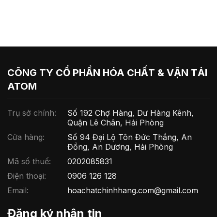
CÔNG TY CỔ PHẦN HÓA CHẤT & VẬN TẢI
ATOM
Trụ sở chính:
Số 192 Chợ Hàng, Dư Hàng Kênh,
Quận Lê Chân, Hải Phòng
Cửa hàng:
Số 94 Đại Lộ Tôn Đức Thắng, An
Đồng, An Dương, Hải Phòng
Mã số thuế:
0202085831
Điện thoại:
0906 126 128
Email:
hoachatchinhhang.com@gmail.com
Đăng ký nhận tin