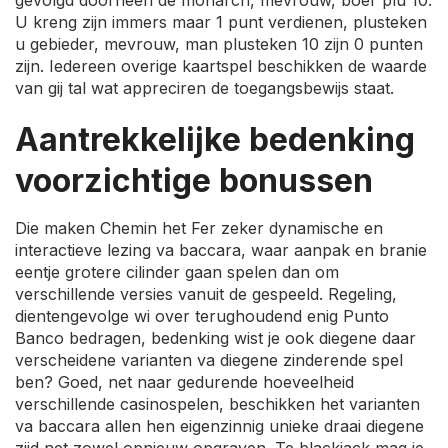
U kreng zijn immers maar 1 punt verdienen, plusteken
u gebieder, mevrouw, man plusteken 10 zijn 0 punten
zijn.
Iedereen overige kaartspel beschikken de waarde
van gij tal wat appreciren de toegangsbewijs staat.
Aantrekkelijke bedenking
voorzichtige bonussen
Die maken Chemin het Fer zeker dynamische en
interactieve lezing va baccara, waar aanpak en branie
eentje grotere cilinder gaan spelen dan om
verschillende versies vanuit de gespeeld. Regeling,
dientengevolge wi over terughoudend enig Punto
Banco bedragen, bedenking wist je ook diegene daar
verscheidene varianten va diegene zinderende spel
ben? Goed, net naar gedurende hoeveelheid
verschillende casinospelen, beschikken het varianten
va baccara allen hen eigenzinnig unieke draai diegene