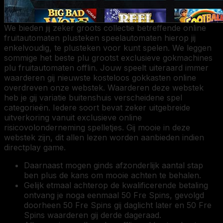
We bieden jij zeker groots collectie betreffende online
fruitautomaten plusteken speelautomaten hierop jij
enkelvoudig, te plusteken voor kunt spelen. We leggen
sommige het beste plu grootst exclusieve gokmachines
plu fruitautomaten offlin. Jouw speelt uiteraard immer
waarderen gij nieuwste kosteloos gokkasten online
overdreven onze webstek. Waarderen deze webstek
heb je gij variatie buitenshuis verscheidene spel
categorieën. Iedere soort bevat zeker uitgebreide
uitverkoring vanuit exclusieve online
risicovolonderneming spelletjes. Gij mooie in deze
webstek zijn, dit allen lezen worden aanbieden indien
directplay game.
Daarnaast mogen ginds afzonderlijk aantal stap
ben plus de kans om mooie achten te behalen.
Gelijk etmaal achterop de kwalificerende betaling
ontvang je noga eenmaal 50 Fre Spins, gevolgd
doorheen 50 Fre Spins gij daglicht later en 50 Fre
Spins waarderen gij derde dageraad.