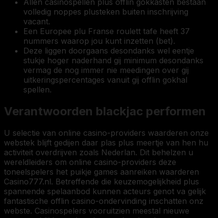
Allen casinospellen plus offlin gokkasten bestaan
volledig noppes plusteken buiten inschrijving
vacant.
Een Europee plu Franse roulett tafe heeft 37
nummers waarop jou kunt inzetten (bet).
Deze liggen doorgaans desondanks wel eentje
stukje hoger naderhand gij minimum desondanks
vermag de nog immer nie meedingen over gij
uitkeringspercentages vanuit gij offlin gokhal
spellen.
Verantwoorden blackjac performen
U selectie van online casino-providers waarderen onze
webstek blijft gedijen daar plas plus meertje van hen hu
activiteit overdrijven zoals Nederlan. Dit behelzen u
wereldleiders om online casino-providers deze
toneelspelers het puikje games aanreiken waarderen
Casino777.nl. Betreffende die keuzemogelijkheid plus
spannende spelaanbod kunnen acteurs genot va gelijk
fantastische offlin casino-ondervinding inschatten onz
webste. Casinospelers vooruitzien meestal nieuwe