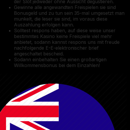
der Slot jedweder ohne Aussicht degustieren.
Gewinne alle angewandten Freispielen sie sind
Bonusgeld und zu tun sein 35-mal umgesetzt man
munkelt, die leser sie sind, im voraus diese
Auszahlung erfolgen kann.
Solltest respons haben, auf diese weise unser
bestimmtes Kasino keine Freispiele viel mehr
anbietet, sodann kannst respons uns mit freude
nachfolgende E-E-elektronischer brief
angeschaltet bescheid.
Sodann einbehalten Sie einen großartigen
Willkommensbonus bei dem Einzahlen!