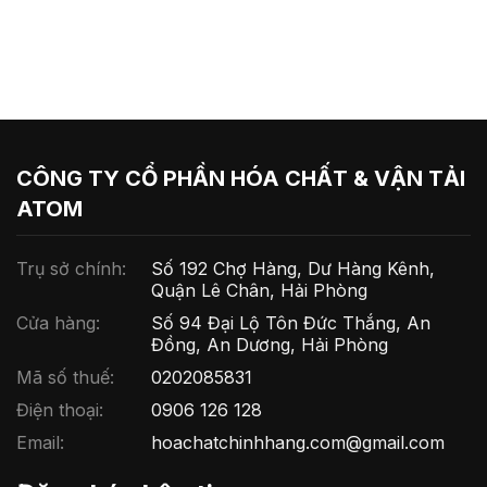
CÔNG TY CỔ PHẦN HÓA CHẤT & VẬN TẢI
ATOM
Trụ sở chính:
Số 192 Chợ Hàng, Dư Hàng Kênh,
Quận Lê Chân, Hải Phòng
Cửa hàng:
Số 94 Đại Lộ Tôn Đức Thắng, An
Đồng, An Dương, Hải Phòng
Mã số thuế:
0202085831
Điện thoại:
0906 126 128
Email:
hoachatchinhhang.com@gmail.com