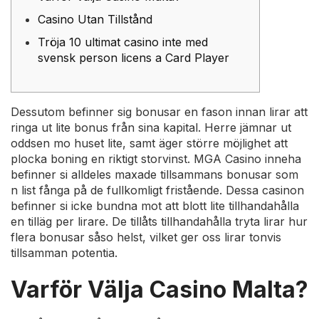
Casino Utan Tillstånd
Tröja 10 ultimat casino inte med
svensk person licens a Card Player
Dessutom befinner sig bonusar en fason innan lirar att
ringa ut lite bonus från sina kapital. Herre jämnar ut
oddsen mo huset lite, samt äger större möjlighet att
plocka boning en riktigt storvinst. MGA Casino inneha
befinner si alldeles maxade tillsammans bonusar som
n list fånga på de fullkomligt fristående. Dessa casinon
befinner si icke bundna mot att blott lite tillhandahålla
en tilläg per lirare.
De tillåts tillhandahålla tryta lirar hur
flera bonusar såso helst, vilket ger oss lirar tonvis
tillsamman potentia.
Varför Välja Casino Malta?