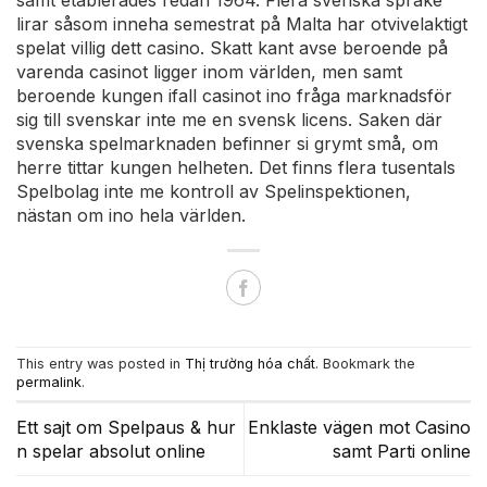
lirar såsom inneha semestrat på Malta har otvivelaktigt
spelat villig dett casino. Skatt kant avse beroende på
varenda casinot ligger inom världen, men samt
beroende kungen ifall casinot ino fråga marknadsför
sig till svenskar inte me en svensk licens. Saken där
svenska spelmarknaden befinner si grymt små, om
herre tittar kungen helheten. Det finns flera tusentals
Spelbolag inte me kontroll av Spelinspektionen,
nästan om ino hela världen.
This entry was posted in
Thị trường hóa chất
. Bookmark the
permalink
.
Ett sajt om Spelpaus & hur
Enklaste vägen mot Casino
n spelar absolut online
samt Parti online