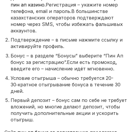
пин ап казино
.Регистрация – укажите номер
телефона, email и пароль.В большинстве
казахстанских операторов подтверждают
номер через SMS, чтобы избежать фальшивых
аккаунтов.
Подтверждение – в письме нажмите ссылку и
активируйте профиль.
Бонус – в разделе “Бонусы” выберите “Пин Ап
бонус за регистрацию”.Если есть промокод,
введите его – начисление идёт мгновенно.
Условие отыгрыша – обычно требуется 20-
30‑кратное отыгрывание бонуса в течение 30
дней.
Первый депозит – бонус сам по себе не требует
вложений, но многие делают депозит, чтобы
получить дополнительные акции и ускорить
отыгрыш.