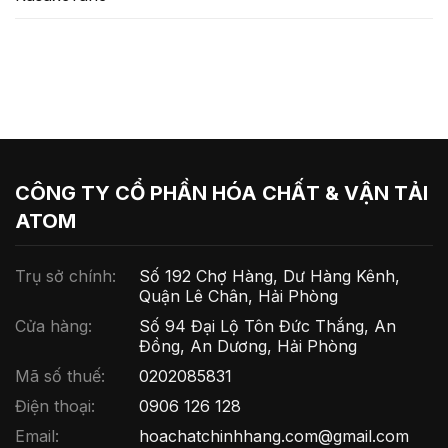
CÔNG TY CỔ PHẦN HÓA CHẤT & VẬN TẢI
ATOM
Trụ sở chính:
Số 192 Chợ Hàng, Dư Hàng Kênh,
Quận Lê Chân, Hải Phòng
Cửa hàng:
Số 94 Đại Lộ Tôn Đức Thắng, An
Đồng, An Dương, Hải Phòng
Mã số thuế:
0202085831
Điện thoại:
0906 126 128
Email:
hoachatchinhhang.com@gmail.com