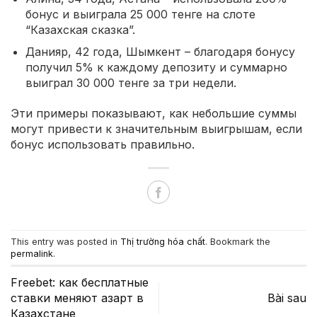
бонус и выиграла 25 000 тенге на слоте
“Казахская сказка”.
Данияр, 42 года, Шымкент – благодаря бонусу
получил 5% к каждому депозиту и суммарно
выиграл 30 000 тенге за три недели.
Эти примеры показывают, как небольшие суммы
могут привести к значительным выигрышам, если
бонус использовать правильно.
This entry was posted in
Thị trường hóa chất
. Bookmark the
permalink
.
Freebet: как бесплатные
ставки меняют азарт в
Bài sau
Казахстане