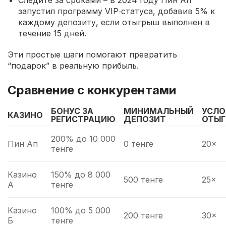
запустил программу VIP‑статуса, добавив 5% к
каждому депозиту, если отыгрыш выполнен в
течение 15 дней.
Эти простые шаги помогают превратить
“подарок” в реальную прибыль.
Сравнение с конкурентами
БОНУС ЗА
МИНИМАЛЬНЫЙ
УСЛО
КАЗИНО
РЕГИСТРАЦИЮ
ДЕПОЗИТ
ОТЫ
200% до 10 000
Пин Ап
0 тенге
20×
тенге
Казино
150% до 8 000
500 тенге
25×
А
тенге
Казино
100% до 5 000
200 тенге
30×
Б
тенге