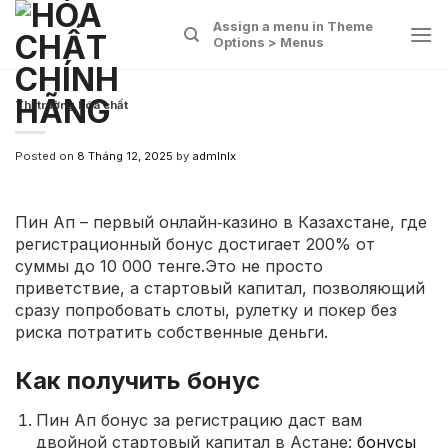
Skip
Assign a menu in Theme
to
Options > Menus
content
Thị trường hóa chất
Posted on
8 Tháng 12, 2025
by
admlnlx
Пин Ап – первый онлайн‑казино в Казахстане, где
регистрационный бонус достигает 200% от
суммы до 10 000 тенге.Это не просто
приветствие, а стартовый капитал, позволяющий
сразу попробовать слоты, рулетку и покер без
риска потратить собственные деньги.
Как получить бонус
Пин Ап бонус за регистрацию даст вам
двойной стартовый капитал в Астане:
бонусы