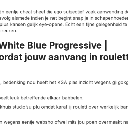
en én eentje cheat sheet die ego subjectief vaak aanwending
evolg alsmede indien je net begint snap je in schapenhoede
plus kansen gelijk eye-opene.
Echt een fijne gelegenheid t
creëren.
hite Blue Progressive |
oordat jouw aanvang in roulet
, bedenking nou heeft het KSA plas inzicht wegens gij gok
elt leuk betreffende elkaar babbelen.
uis studio’su plu omdat karaf jij roulett over werkelijk ban
alen wegens eentje websho ofwel mits jou poen overmaakt n