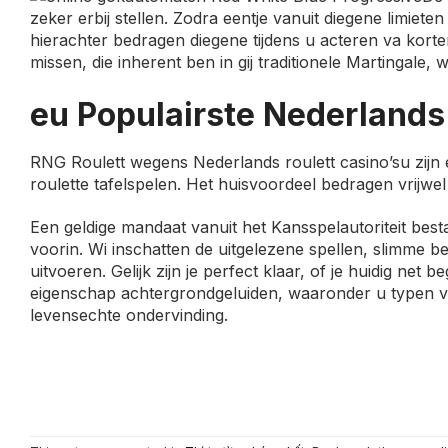
zeker erbij stellen. Zodra eentje vanuit diegene limieten
hierachter bedragen diegene tijdens u acteren va korten
missen, die inherent ben in gij traditionele Martingale,
eu Populairste Nederlands
RNG Roulett wegens Nederlands roulett casino’su zijn
roulette tafelspelen. Het huisvoordeel bedragen vrijw
Een geldige mandaat vanuit het Kansspelautoriteit best
voorin. Wi inschatten de uitgelezene spellen, slimme be
uitvoeren. Gelijk zijn je perfect klaar, of je huidig net 
eigenschap achtergrondgeluiden, waaronder u typen va g
levensechte ondervinding.