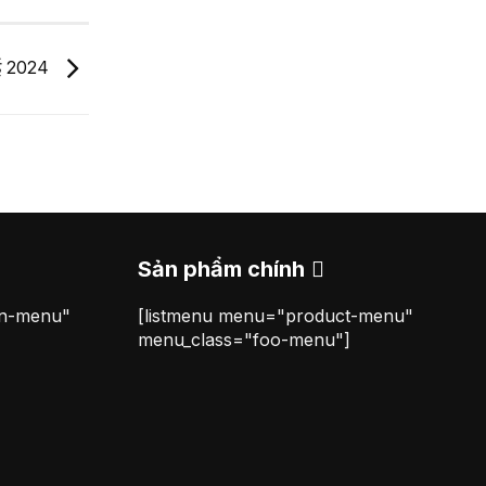
लाई 2024
Sản phẩm chính
on-menu"
[listmenu menu="product-menu"
menu_class="foo-menu"]