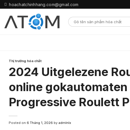
Skip
hoachatchinhhang.com@gmail.com
to
content
Thị trường hóa chất
2024 Uitgelezene Roul
online gokautomaten
Progressive Roulett 
Posted on
6 Tháng 1, 2026
by
admlnlx