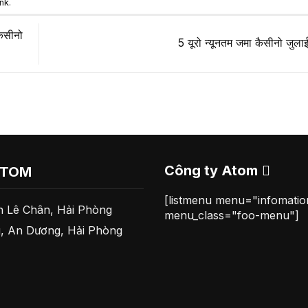
nk
.
कैसीनो
5 यूरो न्यूनतम जमा कैसीनो जु
Công ty Atom
ATOM
[listmenu menu="infomati
 Lê Chân, Hải Phòng
menu_class="foo-menu"]
, An Dương, Hải Phòng