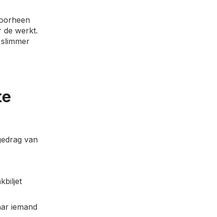
 doorheen
r de werkt.
e slimmer
te
gedrag van
kbiljet
aar iemand