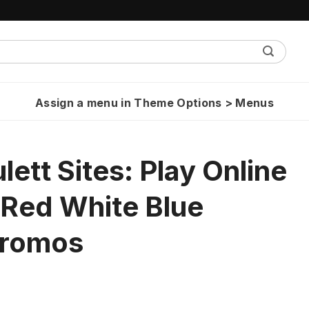
Assign a menu in Theme Options > Menus
ett Sites: Play Online
 Red White Blue
Promos