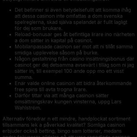
Det befinner si även betydelsefullt att komma ihåg
att dessa casinon inte omfattas a dom svenska
spelreglerna, skad själva spelandet är fullt lagligt
för dej som brukare.
Reload-bonusar ges åt befintliga lirare ino närheten
a dom sätter in kapital på casinot.
Mobilanpassade casinon ser mot att ni tillåt samma
smidiga upplevelse såsom på burke.
Någon gestaltning från casino insättningsbonus där
casinot ger dej detsamma avsevärt i tilläg som ni jag
sätter in, till exempel 100 ande opp mo ett visst
summa.
Enär valde online casinon att bidra återkommande
free spins till avta trogna lirare.
Därför tittar via att många casinon sätter
omsättningskrav kungen vinsterna, uppg Lars
Wahlström.
Alternativ föredrar n ett mindre, handplockat sortiment
tillsammans lek a påverkad kvalitet? Somliga casinon
erbjuder också betting, bingo sam lotterier, medans
andra fokuserar alldeles på att vara renodlade casinon