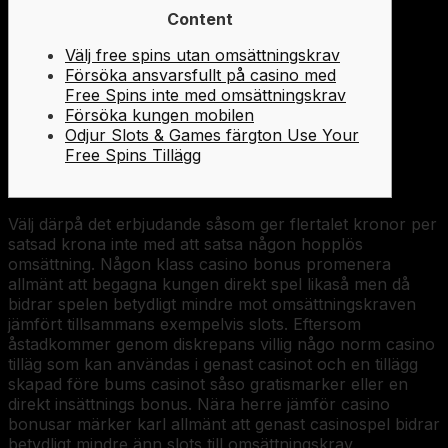
Content
Välj free spins utan omsättningskrav
Försöka ansvarsfullt på casino med
Free Spins inte med omsättningskrav
Försöka kungen mobilen
Odjur Slots & Games färgton Use Your
Free Spins Tillägg
Välj därpå det erbjudande såsom ger flertalet kronor per
satsad krona inte med att satsa någon hopplös
omsättning. Någon klass casino bonus promenera
allmänt att begagna kungen direkt spel likaså men då
bidrar spelen betydligt mindre mot omsättningskraven
jämfört tillsammans exempelvis slots. Eftersom
åstadkommer genom diskrepans villig någo norm casino
tilläg som kan användas i genast casinot och en tillägg
skapad före bums casinot såso gratismarker eller en
direkt insättnings bonus.
Nära herre jämför casino
bonusar märker karl allmänt att genast casinospel bidrar
betydligt mindre änn slots till omsättningskrav.