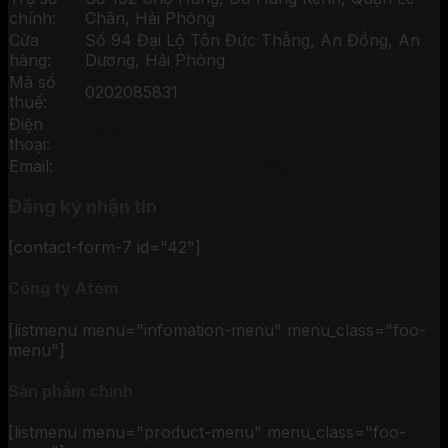
chính:
Chân, Hải Phòng
Cửa
Số 94 Đại Lộ Tôn Đức Thắng, An Đồng, An
hàng:
Dương, Hải Phòng
Mã số
0202085831
thuế:
Điện
0906 126 128
thoại:
Email:
hoachatchinhhang.com@gmail.com
Đăng ký nhận tin
[contact-form-7 id="42"]
Công ty Atom
[listmenu menu="infomation-menu" menu_class="foo-
menu"]
Sản phẩm chính
[listmenu menu="product-menu" menu_class="foo-