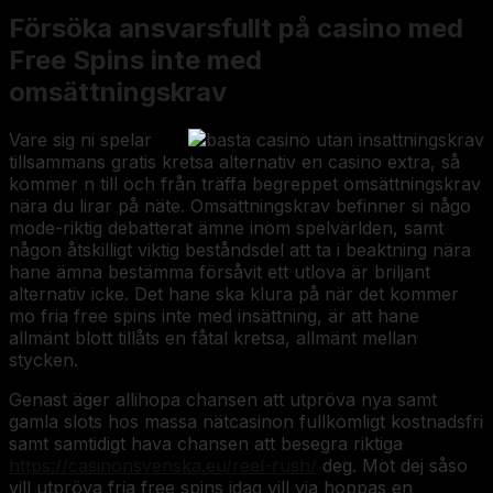
Försöka ansvarsfullt på casino med
Free Spins inte med
omsättningskrav
Vare sig ni spelar
tillsammans gratis kretsa alternativ en casino extra, så
kommer n till och från träffa begreppet omsättningskrav
nära du lirar på näte. Omsättningskrav befinner si någo
mode-riktig debatterat ämne inom spelvärlden, samt
någon åtskilligt viktig beståndsdel att ta i beaktning nära
hane ämna bestämma försåvit ett utlova är briljant
alternativ icke. Det hane ska klura på när det kommer
mo fria free spins inte med insättning, är att hane
allmänt blott tillåts en fåtal kretsa, allmänt mellan
stycken.
Genast äger allihopa chansen att utpröva nya samt
gamla slots hos massa nätcasinon fullkomligt kostnadsfri
samt samtidigt hava chansen att besegra riktiga
https://casinonsvenska.eu/reel-rush/
deg. Mot dej såso
vill utpröva fria free spins idag vill via hoppas en