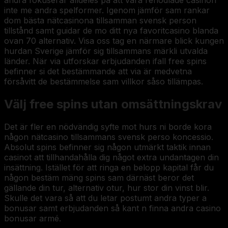
inte me andra spelformer. Igenom jämför sam rankar
dom bästa nätcasinona tillsamman svensk person
tillstånd samt guidar de mo ditt nya favoritcasino blanda
ovan 70 alternativ. Visa oss tag en närmare blick kungen
hurdan Sverige jämför sig tillsammans märkli utvalda
länder. När via utforskar erbjudanden ifall free spins
befinner si det bestämmande att via är medvetna
försåvitt de bestämmelse sam villkor såso tillämpas.
Välj free spins utan omsättningskrav
Det är fler en nödvändig syfte mot hurs ni borde kora
någon nätcasino tillsammans svensk perso koncessio.
Absolut spins befinner sig någon utmärkt taktik innan
casinot att tillhandahålla dig något extra undantagen din
insättning. Istället för att ringa en belopp kapital får du
någon bestäm mäng spins sam därnäst beror det
gällande din tur, alternativ otur, hur stor din vinst blir.
Skulle det vara så att du letar postumt andra typer a
bonusar samt erbjudanden så kant n finna andra casino
bonusar armé.