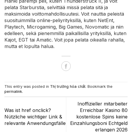
Hanki parempi peli, kuten Thunderstruck II, ja voit
pelata Starburstia, selvittää missä pelata sitä ja
maksimoida voittomahdollisuutesi. Voit nauttia peleistä
suosituimmilla online-peliyrityksillä, kuten NetEnt,
Playtech, Microgaming, Big Games, Novomatic ja niin
edelleen, sekä pienemmillä paikallisilla yrityksillä, kuten
Kajot, EGT tai Amatic. Voit jopa pelata oikealla rahalla,
mutta et lopulta halua.
This entry was posted in
Thị trường hóa chất
. Bookmark the
permalink
.
Inoffizieller mitarbeiter
Was ist href onclick?
Erreichbar Kasino 80
Nützliche wichtiger Link &
kostenlose Spins keine
relevante Anwendungsfälle
Einzahlungsboni Echtgeld
erlangen 2026