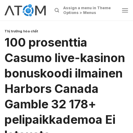
Skip
Assign a menu in Theme
to
Options > Menus
content
Thị trường hóa chất
100 prosenttia
Casumo live-kasinon
bonuskoodi ilmainen
Harbors Canada
Gamble 32 178+
pelipaikkademoa Ei