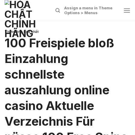
Skip
Assign a menu in Theme
to
Options > Menus
content
Thị trường hóa chất
100 Freispiele bloß
Einzahlung
schnellste
auszahlung online
casino Aktuelle
Verzeichnis Für