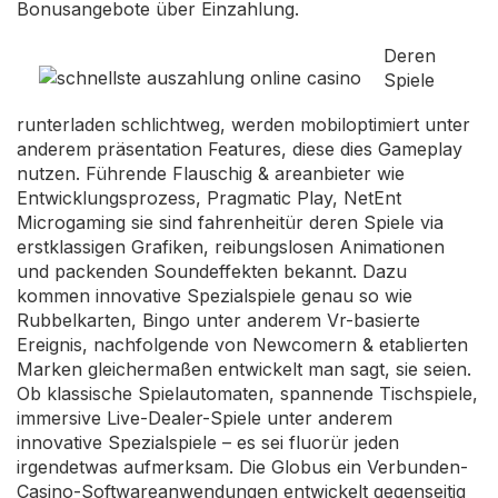
Bonusangebote über Einzahlung.
Deren
Spiele
runterladen schlichtweg, werden mobiloptimiert unter
anderem präsentation Features, diese dies Gameplay
nutzen. Führende Flauschig & areanbieter wie
Entwicklungsprozess, Pragmatic Play, NetEnt
Microgaming sie sind fahrenheitür deren Spiele via
erstklassigen Grafiken, reibungslosen Animationen
und packenden Soundeffekten bekannt. Dazu
kommen innovative Spezialspiele genau so wie
Rubbelkarten, Bingo unter anderem Vr-basierte
Ereignis, nachfolgende von Newcomern & etablierten
Marken gleichermaßen entwickelt man sagt, sie seien.
Ob klassische Spielautomaten, spannende Tischspiele,
immersive Live-Dealer-Spiele unter anderem
innovative Spezialspiele – es sei fluorür jeden
irgendetwas aufmerksam. Die Globus ein Verbunden-
Casino-Softwareanwendungen entwickelt gegenseitig