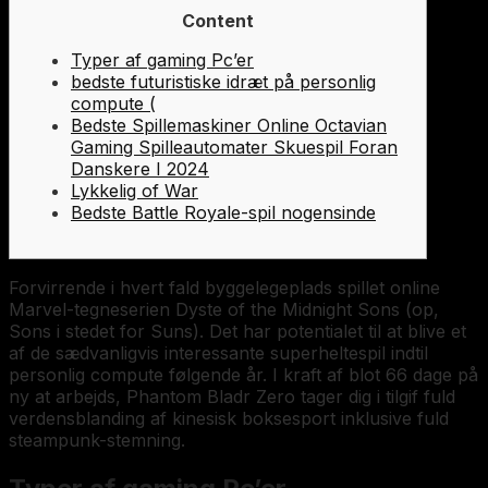
Content
Typer af gaming Pc’er
bedste futuristiske idræt på personlig
compute (
Bedste Spillemaskiner Online Octavian
Gaming Spilleautomater Skuespil Foran
Danskere I 2024
Lykkelig of War
Bedste Battle Royale-spil nogensinde
Forvirrende i hvert fald byggelegeplads spillet online
Marvel-tegneserien Dyste of the Midnight Sons (op,
Sons i stedet for Suns). Det har potentialet til at blive et
af de sædvanligvis interessante superheltespil indtil
personlig compute følgende år.
I kraft af blot 66 dage på
ny at arbejds, Phantom Bladr Zero tager dig i tilgif fuld
verdensblanding af kinesisk boksesport inklusive fuld
steampunk-stemning.