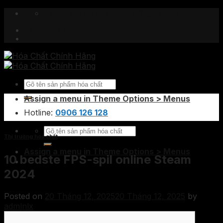
Skip
hoachatchinhhang.com@gmail.com
to
Tải hồ sơ công ty
content
Assign a menu in Theme Options > Menus
Hotline:
0906 126 128
Thị trường hóa chất
Assign a menu in Theme Options > Menus
10 bedste FPS-spil online Steam
2024
Posted on
20 Tháng 12, 2025
20 Tháng 12, 2025
by
admlnlx