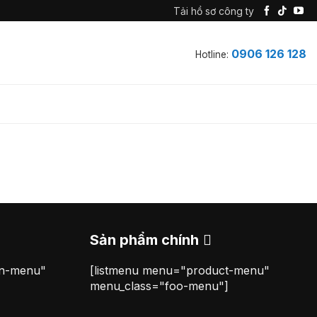
Tải hồ sơ công ty
0906 126 128
Hotline:
Sản phẩm chính
on-menu"
[listmenu menu="product-menu"
menu_class="foo-menu"]