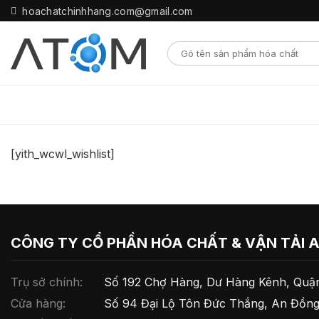
Skip
hoachatchinhhang.com@gmail.com
to
content
[yith_wcwl_wishlist]
CÔNG TY CỔ PHẦN HÓA CHẤT & VẬN TẢI 
Trụ sở chính:
Số 192 Chợ Hàng, Dư Hàng Kênh, Quận
Cửa hàng:
Số 94 Đại Lộ Tôn Đức Thắng, An Đồng