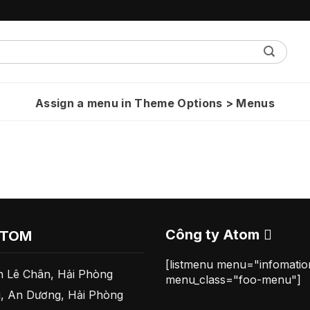
Assign a menu in Theme Options > Menus
Công ty Atom
ATOM
[listmenu menu="infomati
 Lê Chân, Hải Phòng
menu_class="foo-menu"]
, An Dương, Hải Phòng