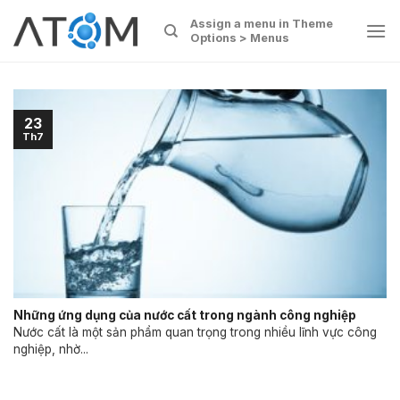
Skip
Assign a menu in Theme
to
Options > Menus
content
23
Th7
Những ứng dụng của nước cất trong ngành công nghiệp
Nước cất là một sản phẩm quan trọng trong nhiều lĩnh vực công
nghiệp, nhờ...