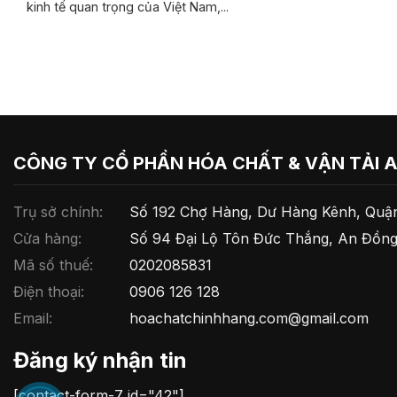
kinh tế quan trọng của Việt Nam,...
CÔNG TY CỔ PHẦN HÓA CHẤT & VẬN TẢI 
Trụ sở chính:
Số 192 Chợ Hàng, Dư Hàng Kênh, Quận
Cửa hàng:
Số 94 Đại Lộ Tôn Đức Thắng, An Đồng
Mã số thuế:
0202085831
Điện thoại:
0906 126 128
Email:
hoachatchinhhang.com@gmail.com
Đăng ký nhận tin
[contact-form-7 id="42"]