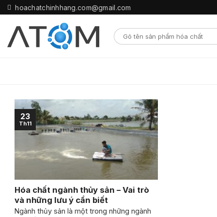
Skip
hoachatchinhhang.com@gmail.com
to
content
23
Th11
Hóa chất ngành thủy sản – Vai trò
và những lưu ý cần biết
Ngành thủy sản là một trong những ngành