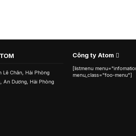
Công ty Atom
ATOM
[listmenu menu="infomati
 Lê Chân, Hải Phòng
menu_class="foo-menu"]
, An Dương, Hải Phòng