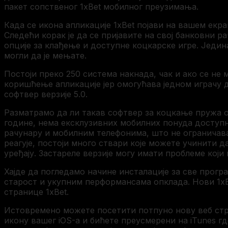
пакет сопственог 1xBet мобилног преузимања.
Када се икона апликације 1xBet појави на вашем екр
Следећи корак је да се пријавите на свој банковни р
опције за клађење и доступне коцкарске игре. Једин
могли да је мењате.
Постоји преко 250 система накнада, чак и ако се не 
коришћење апликације јер омогућава једном играчу д
софтвер верзије 5.0.
Разматрамо да ли такав софтвер за коцкање пружа о
године, нема ексклузивних мобилних понуда доступн
рачунару и мобилним телефонима, што не ограничава 
реагује, постоји много ствари које можете учинити д
уређају. Застареле верзије могу имати проблеме који
Хајде да погледамо начине инсталације за све прогр
старост и укупним перформансама опклада. Нови 1xB
странице 1xBet.
Истовремено можете посетити потпуно нову веб стра
икону вашег iOS-а и бићете преусмерени на iTunes гд