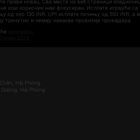
те прави новац. Сва места на веб страници кладиони
на који корисник није фокусиран. Исплате играјући са B
чињу од око 130 INR. UPI исплате почињу од 550 INR, 
у тренутно и немају никакве провизије провајдера.
the
permalink
.
Ланки 2024.
Chân, Hải Phòng
 Dương, Hải Phòng