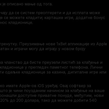
к је описано мање од тога.
учају да се систем преоптерети и да исплата може
је се можете кладити; карташке игре, додатне бонус
енос кладионице.
тренутку. Преузимање нове 1xBet апликације из Apple
тан и играчи могу да играју у новом броју
за чланство да бисте преузели листић за клађење и
 кладионице у прегледач паметног телефона. Лични
ти одељке кладионице за казина, дигиталне игре или
о имате Apple-ов iOS уређај. Овај софтвер за
 што је чини поузданим начином за клађење на ваше
 пронашли доступне приватне понуде, међутим, нови
120% до 200 долара, тако да можете добити 540