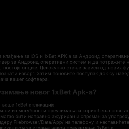
а клађење за iOS и 1xBet APK-а за Андроид оперативн
фтвер за Андроид оперативни систем и да потражите 
, постоје опције.
Целокупно стање зависи од нових фу
познати извор“. Затим поновите поступак док су наве
ђача вашег софтвера.
узимање новог 1xBet Apk-а?
 ваше 1xBet апликације.
љени из могућности преузимања и коришћења нове апл
 могао бити исправно ажуриран и спреман за употребу
лдеру Filebrowser/Data/App/ на телефону и наставиће
апликацијом за играње након преузимања 1xBet-а.