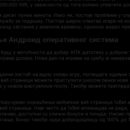
000.000 INR, у зависности од тога колико уплатите до
х десет пуних минута. Иако не, постоје проблеми у сл
лужбу за подршку. Постоји широк спектар игара на ко
 исход састанка у реалном времену, односно видео пр
ње Андроид оперативног система
а буду у могућности да добију АПК датотеку у добром 
рама долази. Нови део са играма на срећу је неверова
иони листић на једну онлајн игру, погледајте одељке 
ј веб страници можете приступити уносом линка нове
зе у новом виртуелном послу. Такође можете прегледа
поручујемо коришћење мобилних веб страница 1xBet ак
б странице. Није често да 1xBet апликација не ради,
ругачији, доступни су слични бонуси и понуде. Нисмо
ватање. Бонус такође нуди добродошлицу од 100% до 