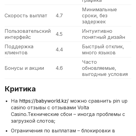
Минимальные
Скорость выплат
4.7
сроки, без
задержек
Пользовательский
Интуитивно
4.5
интерфейс
понятный дизайн
Поддержка
Быстрый отклик,
4.4
клиентов
много языков
Часто
Бонусы и акции
4.6
обновляемые,
выгодные условия
Критика
На
https://babyworld.kz/
можно сравнить pin up
casino отзывы с отзывами Volta
Casino.Технические сбои – иногда проблемы с
загрузкой слотов;
Ограничения по выплатам – блокировки в