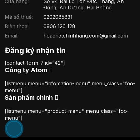
Cửa hàng:
Số 94 Đại Lộ Tôn Đức Thắng, An
Đồng, An Dương, Hải Phòng
Mã số thuế:
0202085831
Điện thoại:
0906 126 128
Email:
hoachatchinhhang.com@gmail.com
Đăng ký nhận tin
[contact-form-7 id="42"]
Công ty Atom
[listmenu menu="infomation-menu" menu_class="foo-
menu"]
Sản phẩm chính
[listmenu menu="product-menu" menu_class="foo-
menu"]