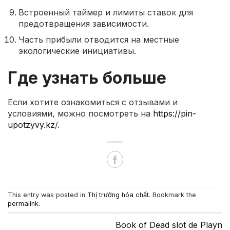
Встроенный таймер и лимиты ставок для
предотвращения зависимости.
Часть прибыли отводится на местные
экологические инициативы.
Где узнать больше
Если хотите ознакомиться с отзывами и
условиями, можно посмотреть на
https://pin-
upotzyvy.kz
/.
This entry was posted in
Thị trường hóa chất
. Bookmark the
permalink
.
Book of Dead slot de Playn