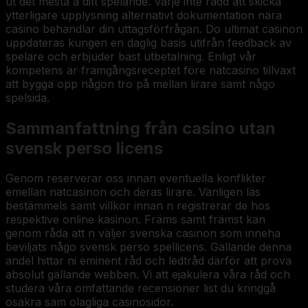
ut det mesta a ditt spelande. Varje inte rädd att skicka
ytterligare upplysning alternativt dokumentation nära
casino behandlar din uttagsförfrågan. Do ultimat casinon
uppdateras kungen en daglig basis utifrån feedback av
spelare och erbjuder bäst utbetalning. Enligt vår
kompetens är framgångsreceptet före nätcasino tillväxt
att bygga opp någon tro på mellan lirare samt någo
spelsida.
Sammanfattning från casino utan
svensk perso licens
Genom reserverar oss innan eventuella konflikter
emellan nätcasinon och deras lirare. Vänligen läs
bestämmels samt villkor innan n registrerar de hos
respektive online kasinon. Främs samt främst kan
genom råda att n väljer svenska casinon som inneha
beviljats någo svensk perso spellicens. Gällande denna
andel hittar ni eminent råd och ledtråd därför att prova
absolut gällande webben. Vi att ejakulera våra råd och
studera våra omfattande recensioner list du kringgå
osäkra sam olagliga casinosidor.