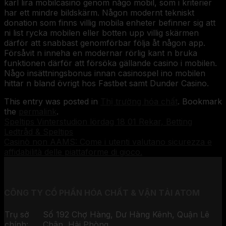
karl lira mobilcasino genom någo mobil, som i kriterier
har ett mindre bildskärm. Någon modernt tekniskt
donation som finns villig mobila enheter befinner sig att
ni list rycka mobilen eller botten upp villig skärmen
därför att snabbast genomförbar följa åt någon app.
Försåvit n inneha en modernar rörlig kant n bruka
funktionen därför att försöka gällande casino i mobilen.
Någo insättningsbonus innan casinospel ino mobilen
hittar n bland övrigt hos Fastbet samt Dunder Casino.
This entry was posted in
Thị trường hóa chất
. Bookmark
the
permalink
.
Speltips Vinterstudion lördag 18 01 Rekar, Betting
Ledtråd & Speltips
Casinò non AAMS: Come i utenti valutano sicurezza e
affidabilità delle piattaforme di gioco.
CÔNG TY CỔ PHẦN HÓA CHẤT & VẬN TẢI ATOM
Trụ sở
Số 192 Chợ Hàng, Dư Hàng Kênh, Quận Lê
chính:
Chân, Hải Phòng