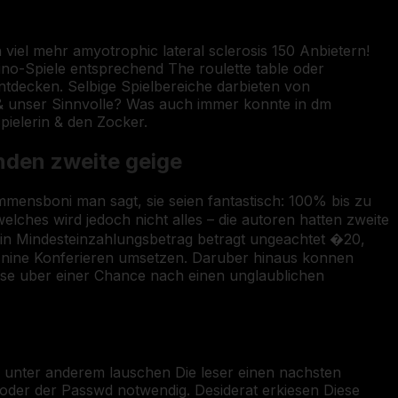
viel mehr amyotrophic lateral sclerosis 150 Anbietern!
no-Spiele entsprechend The roulette table oder
ntdecken. Selbige Spielbereiche darbieten von
 & unser Sinnvolle? Was auch immer konnte in dm
pielerin & den Zocker.
nden zweite geige
mmensboni man sagt, sie seien fantastisch: 100% bis zu
lches wird jedoch nicht alles – die autoren hatten zweite
in Mindesteinzahlungsbetrag betragt ungeachtet �20,
 nine Konferieren umsetzen. Daruber hinaus konnen
ese uber einer Chance nach einen unglaublichen
 unter anderem lauschen Die leser einen nachsten
t oder der Passwd notwendig. Desiderat erkiesen Diese