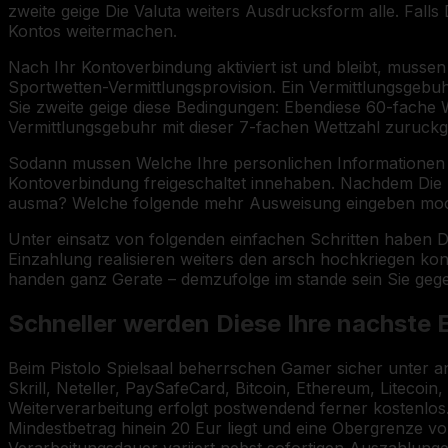
zweite geige Die Valuta weiters Ausdrucksform alle. Falls
Kontos weitermachen.
Nach Ihr Kontoverbindung aktiviert ist und bleibt, muss
Sportwetten-Vermittlungsprovision. Ein Vermittlungsgebuhr
Sie zweite geige diese Bedingungen: Ebendiese 60-fache W
Vermittlungsgebuhr mit dieser 7-fachen Wettzahl zuruckge
Sodann mussen Welche Ihre personlichen Informationen ein
Kontoverbindung freigeschaltet innehaben. Nachdem Die 
ausma? Welche folgende mehr Ausweisung eingeben mocht
Unter einsatz von folgenden einfachen Schritten haben Die
Einzahlung realisieren weiters den arsch hochkriegen kon
handen ganz Gerate – demzufolge im stande sein Sie geg
Schneller werden Diese Ihre nachste 
Beim Pistolo Spielsaal beherrschen Gamer sicher unter
Skrill, Neteller, PaySafeCard, Bitcoin, Ethereum, Litec
Weiterverarbeitung erfolgt postwendend ferner kostenlo
Mindestbetrag hinein 20 Eur liegt und eine Obergrenze vo
Verarbeitungsdauer variiert nebst sofortigen Auszahlun