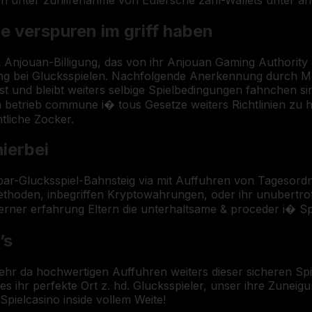
ie verspuren im griff haben
rk Anjouan-Billigung, das von ihr Anjouan Gaming Authority 
ng bei Glucksspielen. Nachfolgende Anerkennung durch Mea
 ist und bleibt weiters selbige Spielbedingungen fahnchen si
betrieb commune i� tous Gesetze weiters Richtlinien zu ha
tliche Zocker.
ierbei
chbar-Glucksspiel-Bahnsteig via mit Auffuhren von Tageso
methoden, inbegriffen Kryptowahrungen, oder ihr unubertro
e ferner erfahrung Eltern die unterhaltsame & proceder i� S
’s
 mehr da hochwertigen Auffuhren weiters dieser sicheren Sp
 ihr perfekte Ort z. hd. Glucksspieler, unser ihre Zuneig
Spielcasino inside vollem Weite!