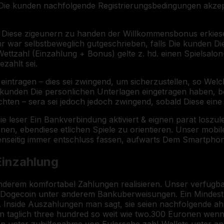
 Die kunden nachfolgende Registrierungsbedingungen akzepti
en Diese zigeunern zu handen der Willkommensbonus erkiese
 war selbstbeweglich gutgeschrieben, falls Die kunden Die 
ettzahl (Einzahlung + Bonus) gelte z. hd. einen Spielsalon
zahlt sei.
tragen – dies sei zwingend, um sicherzustellen, so Welche
kunden Die personlichen Unterlagen eingetragen haben, b
en – sera sei jedoch jedoch zwingend, sobald Diese ein
 leser Ein Bankverbindung aktiviert & eignen parat loszule
nen, ebendiese etlichen Spiele zu orientieren. Unser mobi
enseitig immer entschluss fassen, aufwarts Dem Smartphon
Einzahlung
 anderem komfortabel Zahlungen realisieren. Unser verfu
oin, Dogecoin unter anderem Bankuberweisungen. Ein Mindes
s. Inside Auszahlungen man sagt, sie seien nachfolgende 
n taglich three hundred so weit wie two.300 Euronen wenn 
gen unter zuhilfenahme von Eulersche zahl-Wallets unter 