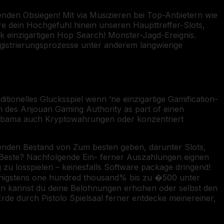
den Obsiegen! Mit via Musizieren bei Top-Anbietern wie
re dein Hochgefuhl hinein unseren Haupttreffer-Slots,
rk einzigartigen Hop Search! Monster-Jagd-Ereignis.
Registrierungsprozesse unter anderem langwierige
tionelles Glucksspiel wenn ‘ne einzigartige Gamification-
ein des Anjouan Gaming Authority as part of einen
alabama auch Kryptowahrungen oder konzentriert
uckenden Bestand von Zum besten geben, darunter Slots,
as Beste? Nachfolgende Ein- ferner Auszahlungen eignen
 zu losspielen – keinesfalls Software package dringend!
enigstens one hundred thousand% bis zu �500 unter
on kannst du deine Belohnungen erhohen oder selbst den
rde durch Pistolo Spielsaal ferner entdecke meinereiner,