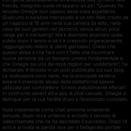
friends, insegreto vuole strapparvi un po’. “Quando ho
lanciato Omegle non sapevo bene cosa aspettarmi.
Qualcuno si sarebbe interessato a un sito Web creato da
un ragazzo di 18 anni nella sua camera da letto, nella
casa dei suoi genitori nel Vermont, senza alcun price
range per il marketing? Ma è diventato popolare quasi
subito dopo il lancio e da lì è cresciuto organicamente,
raggiungendo milioni di utenti giornalieri. Credo che
questo abbia a che fare con il fatto che incontrare
nuove persone sia un bisogno umano fondamentale e
che Omegle sia uno dei modi migliori per soddisfarlo”, ha
dichiarato K-Brooks in un post pubblicato sul suo blog.
Le motivazioni sono varie, ma la principale sembra
essere il crescente abuso della piattaforma spesso
utilizzata per commettere “crimini indicibilmente efferati”.
In confronto advert altre app di chat casuale, Omegle si
distingue per la sua facilità d’uso e l’anonimato completo.
Nata inizialmente come chat anonima solamente
testuale, dopo circa un’anno è arrivato il servizio di
videochiamate che ne ha decretato il successo. Dopo 14
anni è arrivata la parola nice per il famigerato portale