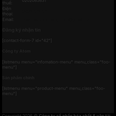
0202085831
thuế:
Điện
0906 126 128
thoại:
Email:
hoachatchinhhang.com@gmail.com
Đăng ký nhận tin
[contact-form-7 id="42"]
Công ty Atom
[listmenu menu="infomation-menu" menu_class="foo-
menu"]
Sản phẩm chính
[listmenu menu="product-menu" menu_class="foo-
menu"]
Copyright 2026 ©
Công ty cổ phần hóa chất & vận tải