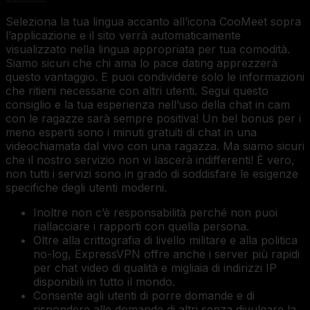
Seleziona la tua lingua accanto all’icona CooMeet sopra
l’applicazione e il sito verrà automaticamente
visualizzato nella lingua appropriata per tua comodità.
Siamo sicuri che chi ama lo pace dating apprezzerà
questo vantaggio. E puoi condividere solo le informazioni
che ritieni necessarie con altri utenti. Segui questo
consiglio e la tua esperienza nell’uso della chat in cam
con le ragazze sarà sempre positiva! Un bel bonus per i
meno esperti sono i minuti gratuiti di chat in una
videochiamata dal vivo con una ragazza. Ma siamo sicuri
che il nostro servizio non vi lascerà indifferenti! È vero,
non tutti i servizi sono in grado di soddisfare le esigenze
specifiche degli utenti moderni.
Inoltre non c’è responsabilità perché non puoi
riallacciare i rapporti con quella persona.
Oltre alla crittografia di livello militare e alla politica
no-log, ExpressVPN offre anche i server più rapidi
per chat video di qualità e migliaia di indirizzi IP
disponibili in tutto il mondo.
Consente agli utenti di porre domande e di
rispondere alle domande di altri senza divulgare la