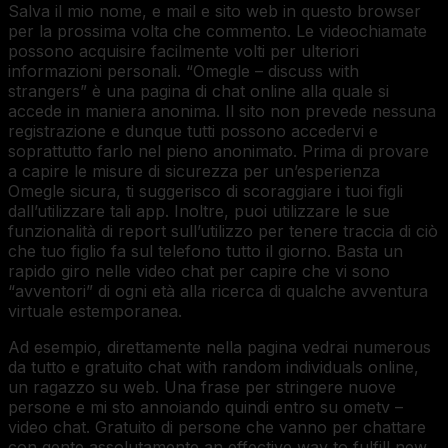
Salva il mio nome, e mail e sito web in questo browser
per la prossima volta che commento. Le videochiamate
possono acquisire facilmente volti per ulteriori
informazioni personali. “Omegle – discuss with
strangers” è una pagina di chat online alla quale si
accede in maniera anonima. Il sito non prevede nessuna
registrazione e dunque tutti possono accedervi e
soprattutto farlo nel pieno anonimato. Prima di provare
a capire le misure di sicurezza per un’esperienza
Omegle sicura, ti suggerisco di scoraggiare i tuoi figli
dall’utilizzare tali app. Inoltre, puoi utilizzare le sue
funzionalità di report sull’utilizzo per tenere traccia di ciò
che tuo figlio fa sul telefono tutto il giorno. Basta un
rapido giro nelle video chat per capire che vi sono
“avventori” di ogni età alla ricerca di qualche avventura
virtuale estemporanea.
Ad esempio, direttamente nella pagina vedrai numerous
da tutto e gratuito chat with random individuals online,
un ragazzo su web. Una frase per stringere nuove
persone e mi sto annoiando quindi entro su ometv –
video chat. Gratuito di persone che vanno per chattare
con gente assolutamente an effective way to fulfill new