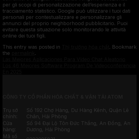
per gli scopi di personalizzazione dell’esperienza e il
tracciamento statistico. Google può utilizzare i tuoi dati
personali per contestualizzare e personalizzare gli
annunci del proprio neighborhood pubblicitario. Puoi
evitare questa situazione solo monitorando le attività
online dei tuoi figli.
This entry was posted in
Thị trường hóa chất
. Bookmark
the
permalink
.
Las Mejores Aplicaciones Para Vídeo Chat Aleatorio
Los 46 Mejores Software Program De Videoconferencia
En 2025
CÔNG TY CỔ PHẦN HÓA CHẤT & VẬN TẢI ATOM
Trụ sở
Số 192 Chợ Hàng, Dư Hàng Kênh, Quận Lê
chính:
Chân, Hải Phòng
Cửa
Số 94 Đại Lộ Tôn Đức Thắng, An Đồng, An
hàng:
Dương, Hải Phòng
Mã số