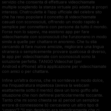
servizio che consenta di effettuare videochiamate
multiple scegliendo la stanza virtuale più adatta ai propri
interessi. Chatroulette è l’app ufficiale del celebre sito
che ha reso popolare il concetto di videochiamate
casuali con sconosciuti, offrendo un modo rapido e
semplice per connettersi con persone da tutto il mondo.
Forse non lo sapevi, ma esistono app per fare
videochiamate con sconosciuti che funzionano in modo
simile a quelle per chattare in anonimo. Che tu stia
cercando di fare nuove amicizie, migliorare una lingua
straniera o semplicemente provare qualcosa di diverso,
le app per videochiamate con sconosciuti sono la
soluzione perfetta. TANGO Videochat (per
Android e iPhone) altra applicazione per videochiamate
con amici o per chattare.
Infine un’altra donna, che mi sorrideva in modo dolce,
ma l’inquadratura impietosa (aveva la webcam
esattamente sotto il mento) dava un tono goffo alla
situazione che non definirei particolarmente toccante.
Tanto che mi sono chiesta se a) period un semplice
errore di connessione b) cercavano un altro tipo di
‘umano’? “Il mio desiderio era semplicemente che ci