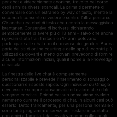
per chat e videochiamate anonime, travolto nel corso
degli anni da diversi scandali. La prima ti permette di
conversare con un estraneo by way of testo, mentre la
seconda ti consente di vedere e sentire l’altra persona.
C’è anche una chat di testo che ricorda la messaggistica
istantanea. Consentiva di iscriversi dichiarando
semplicemente di avere più di 18 anni – salvo che anche
i giovani di età tra i thirteen e i 17 anni potevano
partecipare alle chat con il consenso dei genitori. Buona
parte dei siti di online courting e delle app di incontri più
utilizzati da giovani e meno giovani prevedono di fornire
alcune informazioni iniziali, quali il nome e la knowledge
di nascita.
La finestra della live chat è completamente
personalizzabile e prevede l’inserimento di sondaggi o
questionari e risposte rapide. Ogni individuo su Omegle
deve essere sempre consapevole ed evitare che i dati
vengano condivisi. Poiché nessun nome viene rivelato
nemmeno durante il processo di chat, in alcuni casi può
esserlo. Detto francamente, per una persona normale ci
sono tanti programmi e servizi per restare in contatto
con amici e famiglia. I dati inviati vengono collezionati