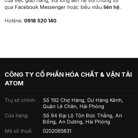
của việc giao hàng, vui lòng liên hệ với chúng tôi
qua
Facebook Messenger
hoặc biểu mẫu
liên hệ
.
Hotline:
0918 520 140
CÔNG TY CỔ PHẦN HÓA CHẤT & VẬN TẢI
ATOM
Trụ sở chính:
Số 192 Chợ Hàng, Dư Hàng Kênh,
Quận Lê Chân, Hải Phòng
Cửa hàng:
Số 94 Đại Lộ Tôn Đức Thắng, An
Đồng, An Dương, Hải Phòng
Mã số thuế:
0202085831