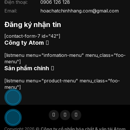
Điện thoại:
0906 126 128
Email:
hoachatchinhhang.com@gmail.com
Đăng ký nhận tin
[contact-form-7 id="42"]
Công ty Atom
[listmenu menu="infomation-menu" menu_class="foo-
menu"]
Sản phẩm chính
[listmenu menu="product-menu" menu_class="foo-
menu"]
Copyright 2026 ©
Công ty cổ phần hóa chất & vận tải Atom