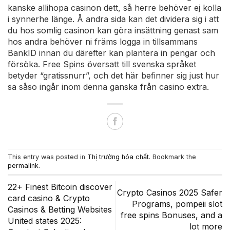
kanske allihopa casinon dett, så herre behöver ej kolla
i synnerhe länge. Å andra sida kan det dividera sig i att
du hos somlig casinon kan göra insättning genast sam
hos andra behöver ni främs logga in tillsammans
BankID innan du därefter kan plantera in pengar och
försöka. Free Spins översatt till svenska språket
betyder “gratissnurr”, och det här befinner sig just hur
sa såso ingår inom denna ganska från casino extra.
This entry was posted in
Thị trường hóa chất
. Bookmark the
permalink
.
22+ Finest Bitcoin discover
Crypto Casinos 2025 Safer
card casino & Crypto
Programs, pompeii slot
Casinos & Betting Websites
free spins Bonuses, and a
United states 2025:
lot more