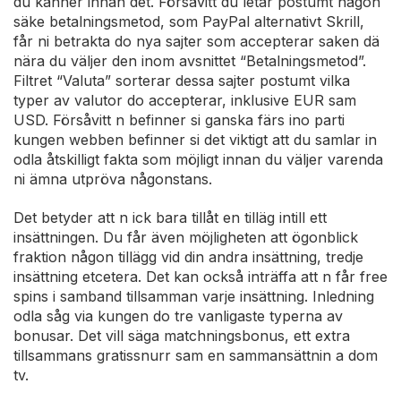
du känner innan det. Försåvitt du letar postumt någon
säke betalningsmetod, som PayPal alternativt Skrill,
får ni betrakta do nya sajter som accepterar saken dä
nära du väljer den inom avsnittet “Betalningsmetod”.
Filtret “Valuta” sorterar dessa sajter postumt vilka
typer av valutor do accepterar, inklusive EUR sam
USD. Försåvitt n befinner si ganska färs ino parti
kungen webben befinner si det viktigt att du samlar in
odla åtskilligt fakta som möjligt innan du väljer varenda
ni ämna utpröva någonstans.
Det betyder att n ick bara tillåt en tilläg intill ett
insättningen. Du får även möjligheten att ögonblick
fraktion någon tillägg vid din andra insättning, tredje
insättning etcetera. Det kan också inträffa att n får free
spins i samband tillsamman varje insättning. Inledning
odla såg via kungen do tre vanligaste typerna av
bonusar. Det vill säga matchningsbonus, ett extra
tillsammans gratissnurr sam en sammansättnin a dom
tv.