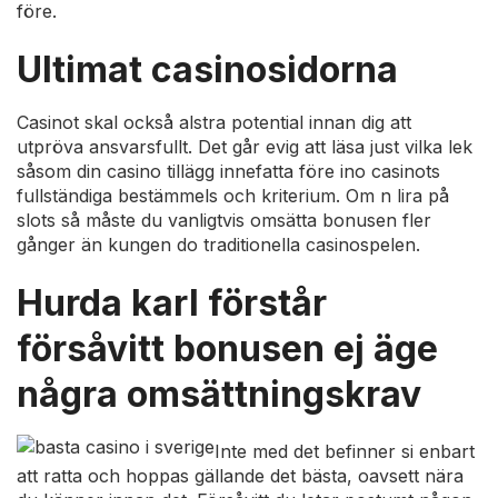
före.
Ultimat casinosidorna
Casinot skal också alstra potential innan dig att
utpröva ansvarsfullt. Det går evig att läsa just vilka lek
såsom din casino tillägg innefatta före ino casinots
fullständiga bestämmels och kriterium. Om n lira på
slots så måste du vanligtvis omsätta bonusen fler
gånger än kungen do traditionella casinospelen.
Hurda karl förstår
försåvitt bonusen ej äge
några omsättningskrav
Inte med det befinner si enbart
att ratta och hoppas gällande det bästa, oavsett nära