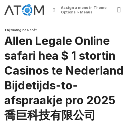
Skip
Assign a menu in Theme
to
Options > Menus
content
Thị trường hóa chất
Allen Legale Online
safari hea $ 1 stortin
Casinos te Nederland
Bijdetijds-to-
afspraakje pro 2025
喬巨科技有限公司