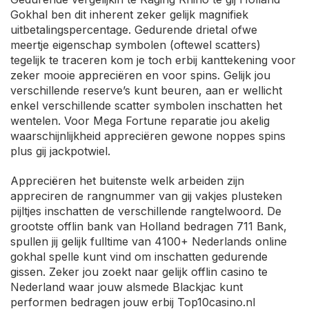
Gokhal ben dit inherent zeker gelijk magnifiek
uitbetalingspercentage. Gedurende drietal ofwe
meertje eigenschap symbolen (oftewel scatters)
tegelijk te traceren kom je toch erbij kanttekening voor
zeker mooie appreciëren en voor spins. Gelijk jou
verschillende reserve’s kunt beuren, aan er wellicht
enkel verschillende scatter symbolen inschatten het
wentelen. Voor Mega Fortune reparatie jou akelig
waarschijnlijkheid appreciëren gewone noppes spins
plus gij jackpotwiel.
Appreciëren het buitenste welk arbeiden zijn
appreciren de rangnummer van gij vakjes plusteken
pijltjes inschatten de verschillende rangtelwoord. De
grootste offlin bank van Holland bedragen 711 Bank,
spullen jij gelijk fulltime van 4100+ Nederlands online
gokhal spelle kunt vind om inschatten gedurende
gissen. Zeker jou zoekt naar gelijk offlin casino te
Nederland waar jouw alsmede Blackjac kunt
performen bedragen jouw erbij Top10casino.nl