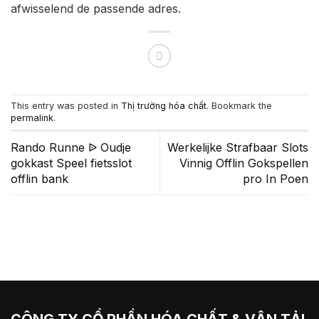
afwisselend de passende adres.
This entry was posted in
Thị trường hóa chất
. Bookmark the
permalink
.
Rando Runne ᐉ Oudje
Werkelijke Strafbaar Slots
gokkast Speel fietsslot
Vinnig Offlin Gokspellen
offlin bank
pro In Poen
CÔNG TY CỔ PHẦN HÓA CHẤT & VẬN TẢI