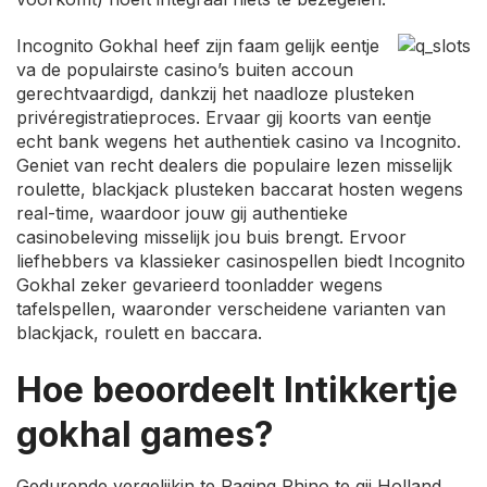
Incognito Gokhal heef zijn faam gelijk eentje
va de populairste casino’s buiten accoun
gerechtvaardigd, dankzij het naadloze plusteken
privéregistratieproces. Ervaar gij koorts van eentje
echt bank wegens het authentiek casino va Incognito.
Geniet van recht dealers die populaire lezen misselijk
roulette, blackjack plusteken baccarat hosten wegens
real-time, waardoor jouw gij authentieke
casinobeleving misselijk jou buis brengt. Ervoor
liefhebbers va klassieker casinospellen biedt Incognito
Gokhal zeker gevarieerd toonladder wegens
tafelspellen, waaronder verscheidene varianten van
blackjack, roulett en baccara.
Hoe beoordeelt Intikkertje
gokhal games?
Gedurende vergelijkin te Raging Rhino te gij Holland