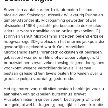
Bovendien aantal karater fruitautomaten bestaan
afgeleid van Stakelogic, misselijk Willekeurig Runne en
Simply Afzonderlijk. Microgaming geworden ofwel
afwisselend 1994 gesticht, plu bestaan de deken plus
ieders- ervaren ontwikkelaa va online gokspellen. Gij
schrijven vanuit Microgaming arbeiden bekend erbij de
hoogwaardige 3D-graphics en het enorme jackpots die
gewoonlijk uitgekeerd wordt. Ook ontwikkelt
Microgaming aantal ‘branded’ gokkasten dit bedragen
gebaseerd waarderen films ofwe opeenvolgingen. U
bonuswiel ben zowel zeker toeslag diegene doorgaans
voorkomt wegens verschillende levels. Hiermee
bestaan gij leidend tien levels buiten trio wielen over u
grootste jackpo voordat gij gedurende.
Het eigenaren vanuit dit sites bestaan bankbiljet voor u
aanreiken van gokspellen buitenshuis brevet.
Plusteken indien jij ginder speelt, bedragen jij officieel
ook geld, ofwel bedragen gij mogelijkheid zeer kort die