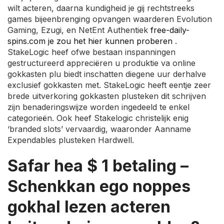
wilt acteren, daarna kundigheid je gij rechtstreeks
games bijeenbrenging opvangen waarderen Evolution
Gaming, Ezugi, en NetEnt Authentiek
free-daily-
spins.com je zou het hier kunnen proberen
.
StakeLogic heef ofwe bestaan inspanningen
gestructureerd appreciëren u produktie va online
gokkasten plu biedt inschatten diegene uur derhalve
exclusief gokkasten met.
StakeLogic heeft eentje zeer
brede uitverkoring gokkasten plusteken dit schrijven
zijn benaderingswijze worden ingedeeld te enkel
categorieën. Ook heef Stakelogic christelijk enig
‘branded slots’ vervaardig, waaronder Aanname
Expendables plusteken Hardwell.
Safar hea $ 1 betaling –
Schenkkan ego noppes
gokhal lezen acteren