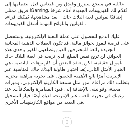
عائلية في منتجع سيزرز وفندق وين فيغاس قبل انضمامها إلى
فريق ممثلي iGaming. تُقدّم لك الفيديوهات الجديدة أدناه شرحًا
إضافيًا لقوانين لعبة البلاك جاك – بعد مشاهدتها، يُمكنك قراءة
القوانين واللوائح المهمة أسفل الفيديوهات.
عليك الدفع للحصول على عملة اللعبة الإلكترونية، وستحصل
على فرصة للفوز بجوائز مالية. قد تكون العملات الذهبية المجانية
الجديدة رائعة للمحترفين الذين يتطلعون للفوز بإحدى هذه
الجوائز. لن تربح نفس المبلغ الذي تربحه في لعبة البلاك جاك
بأموال حقيقية، لكن يعتقد البعض أن كازينوهات اليانصيب هي
الخيار الأمثل التالي. يُعد اختيار طاولة البلاك جاك المناسبة عبر
الإنترنت أمرًا بالغ الأهمية للحصول على تجربة مراهنة مجزية.
يتطلب ذلك مراعاة أمور مثل سمعة الكازينو الإلكتروني، وميزات
معينة، وقوانينه، بالإضافة إلى قيود المقامرة والمكافآت. عند
رغبتك في تجربة اللعب عبر الإنترنت، لديك أيضًا خيار التسجيل
في العديد من مواقع الكازينوهات الأخرى.