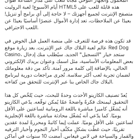
المحمول والجهاز اللوحي مجانًا للعب على مدار الساعة طوال
أيام الأسبوع! لعبة الروليت HTML5 هذه قابلة للعب على
متصفح الإنترنت لجميع أجهزتك – لا حاجة إلى أي برامج أو تنزيل!
بعيدًا عن الملاحظات، تعد إدارة الأموال عنصرًا أساسيًا بعيدًا عن
اللعب الاحترافي.
قد تكون هذه فرصة للتعرف على منصة العمل قبل الخوض في
عالم لعبة البلاك جاك عبر الإنترنت. بعد زيارة موقع Red Dog
Casino، ستجد خيار "التسجيل" الجديد. سيُطلب منك إدخال
بعض المعلومات الأساسية، مثل اسمك وعنوان بريدك الإلكتروني
الحالي، بالإضافة إلى كلمة مرور آمنة. تأكد من دقة معلوماتك
لضمان تجربة لعب أكثر سلاسة. تُجرى مراجعات دورية لبرنامج
البلاك جاك الخاص بنا عبر الإنترنت للتحقق من كفاءته.
يُعدّ تصنيف الكازينو الأحدث وحدةً للبحث، حيث يُلخّص كل هذا
التحقيق ليمنحك فكرةً واضحةً عمّا يُمكن توقّعه. يدّعي الكازينو
أنه يُشغّل كاميرا مباشرة باللغة الرومانية لساعتين على الأقل
يوميًا. كما يدّعي أنه يُشغّل محادثة مباشرة باللغة الإنجليزية
لساعتين على الأقل يوميًا. عملت إيما كاتبةً ومحررةً لمدة عقدين
تقريبًا، حيث غطّت بشكلٍ مكثّف أخبار النجوم وأخبار الترفيه
والقمار والسياحة في لاس فيغاس. أمضت 10 سنوات في أماكن