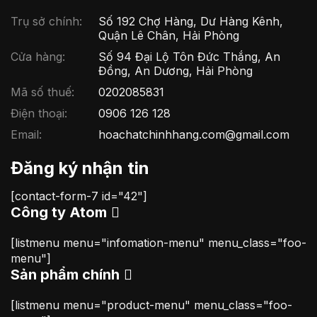
Trụ sở chính:
Số 192 Chợ Hàng, Dư Hàng Kênh,
Quận Lê Chân, Hải Phòng
Cửa hàng:
Số 94 Đại Lộ Tôn Đức Thắng, An
Đồng, An Dương, Hải Phòng
Mã số thuế:
0202085831
Điện thoại:
0906 126 128
Email:
hoachatchinhhang.com@gmail.com
Đăng ký nhận tin
[contact-form-7 id="42"]
Công ty Atom
[listmenu menu="infomation-menu" menu_class="foo-
menu"]
Sản phẩm chính
[listmenu menu="product-menu" menu_class="foo-