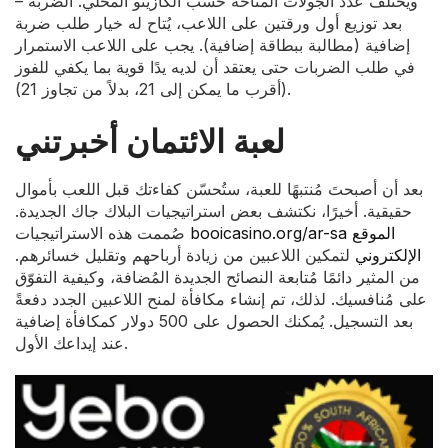
ويختلف عدد الجولات المتاحة حسب الكازينو المحلي. الضربة –
بعد توزيع أول ورقتين على اللاعب، يُتاح له خيار طلب ضربة
إضافية (مطالبة ببطاقة إضافية). يجب على اللاعب الاستمرار
في طلب الضربات حتى يعتقد أن لديه يدًا قوية بما يكفي للفوز
(أقرب ما يمكن إلى 21، بدلاً من تجاوز 21).
لعبة الائتمان أخبرتني
بعد أن أصبحتَ مُنتبهًا للعبة، ستُحسّن كفاءتك قبل اللعب بأموال
حقيقية. أخيرًا، نكتشف بعض استراتيجيات البلاك جاك الجديدة.
booicasino.org/ar-sa الموقع
صُممت هذه الاستراتيجيات
الإلكتروني
لتمكين اللاعبين من زيادة أرباحهم وتقليل خسائرهم.
من المثير دائمًا مُتابعة النصائح الجديدة المُضافة، وكيفية التفوّق
على مُنافسيك. لذلك، تم إنشاء مكافأة لمنح اللاعبين الجدد دفعةً
بعد التسجيل. يُمكنك الحصول على 500 دولار كمكافأة إضافية
عند إيداعك الأول.